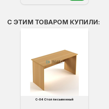
Орех
Белый
Серый
Светлый бук
Венге
С ЭТИМ ТОВАРОМ КУПИЛИ:
С-04 Стол письменный