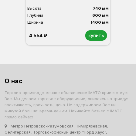
Высота
740 мм
Глубина
600 мм
Ширина
1400 мм
4 554 ₽
купить
Орех
Белый
Серый
Светлый бук
Венге
О нас
Торгово-производственное объединение IMATO приветствует
Вас. Мы делаем торговое оборудование, опираясь на триаду:
практичность, прочность, цена. Не задерживаем Вас ни
минутой больше: время-деньги. Начинайте бизнес с IMATO
прямо сейчас!
Метро Петровско-Разумовская, Тимирязевская,
Селигерская, Торгово-офисный центр "Норд Хаус",