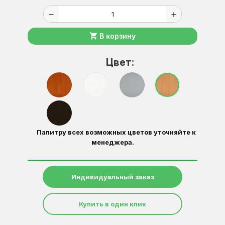
remove
add
shopping_cart
В корзину
Цвет:
Палитру всех возможных цветов уточняйте к
менеджера.
Индивидуальный заказ
Купить в один клик