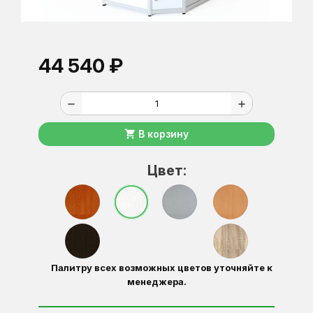
44 540 ₽
remove
add
shopping_cart
В корзину
Цвет:
Палитру всех возможных цветов уточняйте к
менеджера.