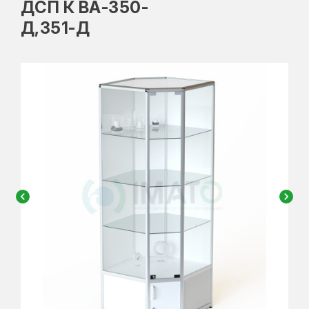
ДСП К ВА-350-
Д,351-Д
chevron_left
chevron_right