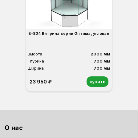
В-804 Витрина серии Оптима, угловая
Высота
2000 мм
Глубина
700 мм
Ширина
700 мм
23 950 ₽
купить
Орех
Белый
Серый
Светлый бук
Венге
О нас