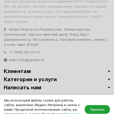
Торгово-производственное объединение IMATO приветствует
Вас. Мы делаем торговое оборудование, опираясь на триаду:
практичность, прочность, цена. Не задерживаем Вас ни
минутой больше: время-деньги. Начинайте бизнес с IMATO
прямо сейчас!
Метро Петровско-Разумовская, Тимирязевская,
Селигерская, Торгово-офисный центр "Норд Хаус",
Дмитровское ш, 100 строение 2, торговый комплекс, линия С,
2 этаж, офис №3245
+7 (495) 150-75-47
imato-info@yandex.ru
Клиентам
Категории и услуги
Написать нам
Витрины премиум-класса ИМАТО
·
Политика обработки персональных
Мы используем файлы cookie для работы
данных
сайта, аналитики (Яндекс.Метрика) и связи с
IMATO. Интернет Магазин Торговой И Офисной Мебели. ООО "ИМАТО",
вами. Продолжая использование сайта, вы
Принять
ИНН 7717506114 КПП 771701001, ОГРН 1047796163799