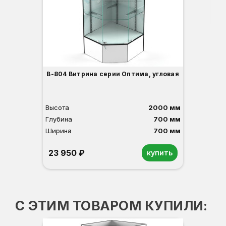
3
В-804 Витрина серии Оптима, угловая
Высота
2000 мм
Глубина
700 мм
Ширина
700 мм
23 950 ₽
купить
Орех
Белый
Серый
Светлый бук
Венге
С ЭТИМ ТОВАРОМ КУПИЛИ:
ПР