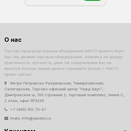
Орех
Белый
Серый
Светлый бук
Венге
О нас
Торгово-производственное объединение IMATO приветствует
Вас. Мы делаем торговое оборудование, опираясь на триаду:
практичность, прочность, цена. Не задерживаем Вас ни
минутой больше: время-деньги. Начинайте бизнес с IMATO
прямо сейчас!
Метро Петровско-Разумовская, Тимирязевская,
Селигерская, Торгово-офисный центр "Норд Хаус",
Дмитровское ш, 100 строение 2, торговый комплекс, линия С,
2 этаж, офис №3245
+7 (495) 150-75-47
imato-info@yandex.ru