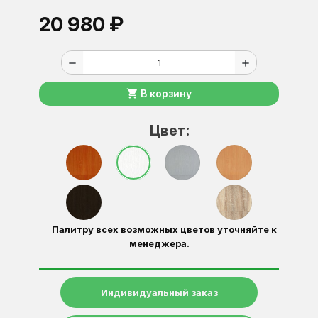
20 980 ₽
remove
add
shopping_cart
В корзину
Цвет:
Палитру всех возможных цветов уточняйте к
менеджера.
Индивидуальный заказ