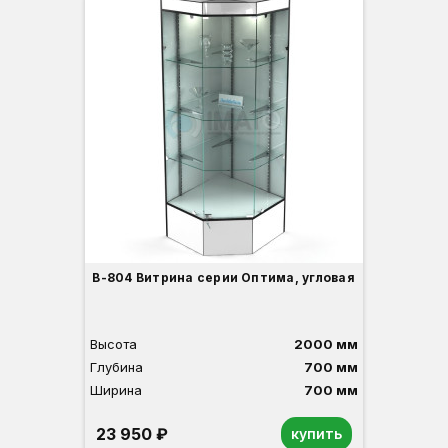
В
Г
Ш
В-804 Витрина серии Оптима, угловая
Высота
2000 мм
Глубина
700 мм
Ширина
700 мм
23 950 ₽
купить