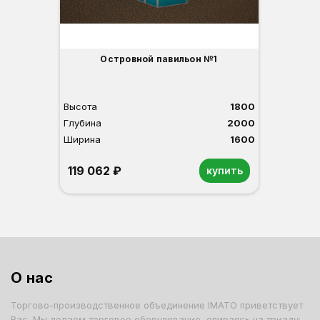
Островной павильон №1
Высота
1800
Глубина
2000
Ширина
1600
119 062 ₽
купить
Белый
Светлый бук
Венге
О нас
Торгово-производственное объединение IMATO приветствует
Вас. Мы делаем торговое оборудование, опираясь на триаду: