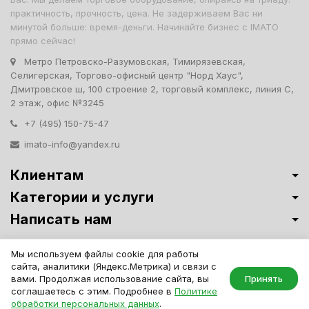
практичность, прочность, цена. Не задерживаем Вас ни
минутой больше: время-деньги. Начинайте бизнес с IMATO
прямо сейчас!
Метро Петровско-Разумовская, Тимирязевская,
Селигерская, Торгово-офисный центр "Норд Хаус",
Дмитровское ш, 100 строение 2, торговый комплекс, линия С,
2 этаж, офис №3245
+7 (495) 150-75-47
imato-info@yandex.ru
Клиентам
Категории и услуги
Написать нам
Витрины премиум-класса ИМАТО
·
Политика обработки персональных
Мы используем файлы cookie для работы
данных
сайта, аналитики (Яндекс.Метрика) и связи с
IMATO. Интернет Магазин Торговой И Офисной Мебели. ООО "ИМАТО",
вами. Продолжая использование сайта, вы
Принять
ИНН 7717506114 КПП 771701001, ОГРН 1047796163799
соглашаетесь с этим. Подробнее в
Политике
обработки персональных данных
.