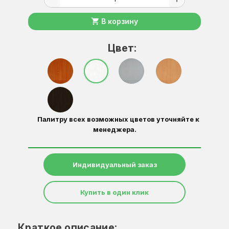
shopping_cart
В корзину
Цвет:
Палитру всех возможных цветов уточняйте к
менеджера.
Индивидуальный заказ
Купить в один клик
Краткое описание: