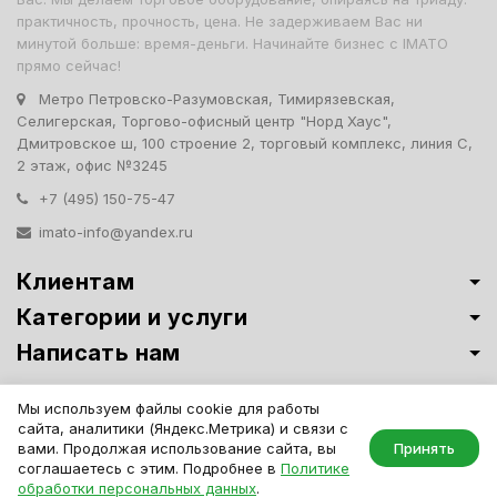
практичность, прочность, цена. Не задерживаем Вас ни
минутой больше: время-деньги. Начинайте бизнес с IMATO
прямо сейчас!
Метро Петровско-Разумовская, Тимирязевская,
Селигерская, Торгово-офисный центр "Норд Хаус",
Дмитровское ш, 100 строение 2, торговый комплекс, линия С,
2 этаж, офис №3245
+7 (495) 150-75-47
imato-info@yandex.ru
Клиентам
Категории и услуги
Написать нам
Витрины премиум-класса ИМАТО
·
Политика обработки персональных
Мы используем файлы cookie для работы
данных
сайта, аналитики (Яндекс.Метрика) и связи с
IMATO. Интернет Магазин Торговой И Офисной Мебели. ООО "ИМАТО",
вами. Продолжая использование сайта, вы
Принять
ИНН 7717506114 КПП 771701001, ОГРН 1047796163799
соглашаетесь с этим. Подробнее в
Политике
обработки персональных данных
.