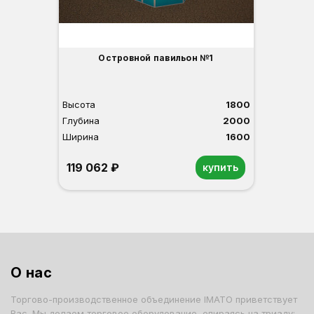
Островной павильон №1
Высота
1800
Глубина
2000
Ширина
1600
119 062 ₽
купить
Белый
Светлый бук
Венге
О нас
Торгово-производственное объединение IMATO приветствует
Вас. Мы делаем торговое оборудование, опираясь на триаду: