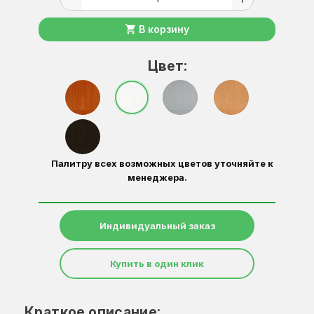
shopping_cart
В корзину
Цвет:
Палитру всех возможных цветов уточняйте к
менеджера.
Индивидуальный заказ
Купить в один клик
Краткое описание: