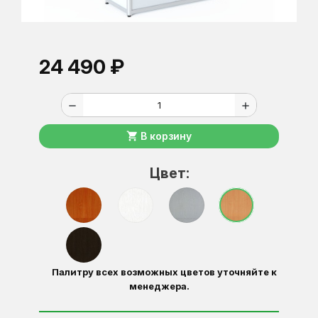
24 490 ₽
remove
add
shopping_cart
В корзину
Цвет:
Палитру всех возможных цветов уточняйте к
менеджера.