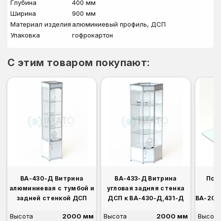
Глубина
400 мм
Ширина
900 мм
Материал изделия
алюминиевый профиль, ДСП
Упаковка
гофрокартон
C этим товаром покупают:
ВА-430-Д Витрина
ВА-433-Д Витрина
Пол
алюминиевая с тумбой и
угловая задняя стенка
задней стенкой ДСП
ДСП к ВА-430-Д,431-Д
ВА-201/
до
Высота
2000 мм
Высота
2000 мм
Высота