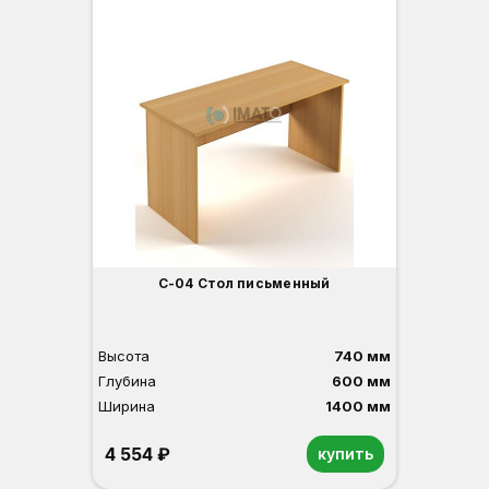
С-04 Стол письменный
Высота
740 мм
Глубина
600 мм
Ширина
1400 мм
4 554 ₽
купить
Орех
Белый
Серый
Светлый бук
Венге