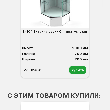
3
В-804 Витрина серии Оптима, угловая
Высота
2000 мм
Глубина
700 мм
Ширина
700 мм
23 950 ₽
купить
Орех
Белый
Серый
Светлый бук
Венге
С ЭТИМ ТОВАРОМ КУПИЛИ: