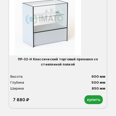
ПР-32-Н Классический торговый прилавок со
стеклянной полкой
Высота
900 мм
Глубина
500 мм
Ширина
850 мм
7 880 ₽
купить
Орех
Белый
Серый
Светлый бук
Венге
Дуб сонома