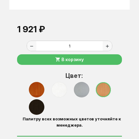
1 921 ₽
remove
add
shopping_cart
В корзину
Цвет:
Палитру всех возможных цветов уточняйте к
менеджера.