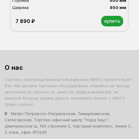
Глубина
500 мм
Ширина
850 мм
7 890 ₽
купить
Орех
Белый
Серый
Светлый бук
Венге
Дуб сонома
О нас
Торгово-производственное объединение IMATO приветствует
Вас. Мы делаем торговое оборудование, опираясь на триаду:
практичность, прочность, цена. Не задерживаем Вас ни
минутой больше: время-деньги. Начинайте бизнес с IMATO
прямо сейчас!
Метро Петровско-Разумовская, Тимирязевская,
Селигерская, Торгово-офисный центр "Норд Хаус",
Дмитровское ш, 100 строение 2, торговый комплекс, линия С,
2 этаж, офис №3245