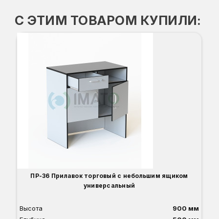
С ЭТИМ ТОВАРОМ КУПИЛИ:
Д
Вы
Гл
Ши
2
О
Б
С
С
В
ПР-36 Прилавок торговый с небольшим ящиком
универсальный
Высота
900 мм