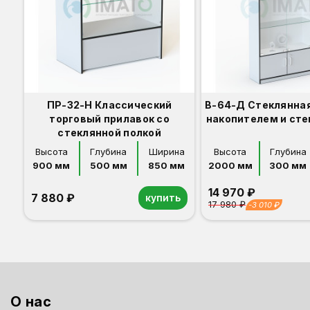
ПР-32-Н Классический
В-64-Д Стеклянная
торговый прилавок со
накопителем и ст
стеклянной полкой
Высота
Глубина
Ширина
Высота
Глубина
900 мм
500 мм
850 мм
2000 мм
300 мм
14 970 ₽
7 880 ₽
купить
17 980 ₽
-3 010 ₽
Орех
Белый
Серый
Светлый бук
Венге
Дуб сонома
Орех
Белый
Серый
Светлый бук
Венге
Дуб сонома
О нас