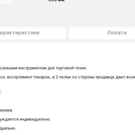
арактеристики
Оплата
рсальным инструментом для торговой точки.
есь ассортимент товаров, а 2 полки со стороны продавца дают во
.
.
сонома.
суждается индивидуально.
дуально.