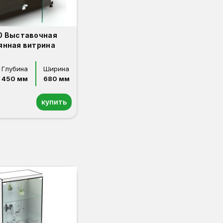
0 Выставочная
янная витрина
Глубина
Ширина
450 мм
680 мм
купить