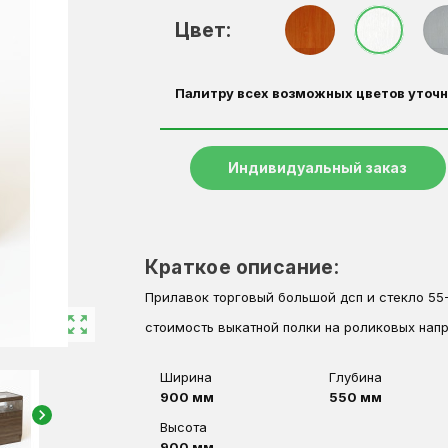
Цвет:
Палитру всех возможных цветов уточн
Индивидуальный заказ
Краткое описание:
Прилавок торговый большой дсп и стекло 55-
zoom_out_map
стоимость выкатной полки на роликовых нап
Ширина
Глубина
900 мм
550 мм
chevron_right
Высота
900 мм