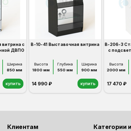
 витрина с
В-10-41 Выставочная витрина
В-206-З Ст
енкой ДВПО
с подсве
Ширина
Высота
Глубина
Ширина
Высота
850 мм
1800 мм
550 мм
900 мм
2000 мм
14 990 ₽
17 470 ₽
купить
купить
Орех
Белый
Серый
Светлый бук
Венге
Орех
Белый
Серый
Светлый бук
Венге
Дуб сонома
Клиентам
Категории и