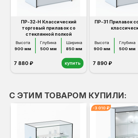
ПР-32-Н Классический
ПР-31 Прилавок с
торговый прилавок со
классичес
стеклянной полкой
Высота
Глубина
Ширина
Высота
Глубина
900 мм
500 мм
850 мм
900 мм
500 мм
7 880 ₽
7 890 ₽
купить
Орех
Белый
Серый
Светлый бук
Венге
Дуб сонома
Орех
Белый
Серый
Светлый бук
Венге
Дуб сонома
С ЭТИМ ТОВАРОМ КУПИЛИ:
-3 010 ₽