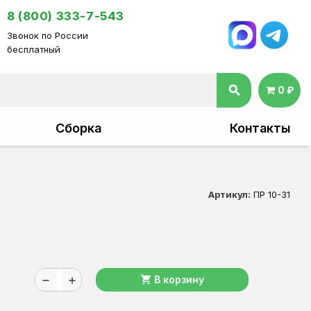
8 (800) 333-7-543
Звонок по России
бесплатный
search
0 ₽
Сборка
Контакты
Артикул:
ПР 10-31
shopping_cart
В корзину
remove
add