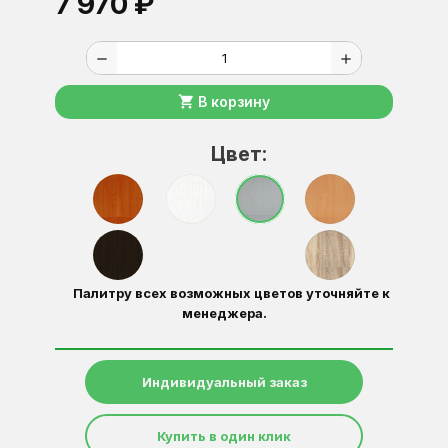
7 970 ₽
remove
add
shopping_cart
В корзину
Цвет:
Палитру всех возможных цветов уточняйте к
менеджера.
Индивидуальный заказ
Купить в один клик