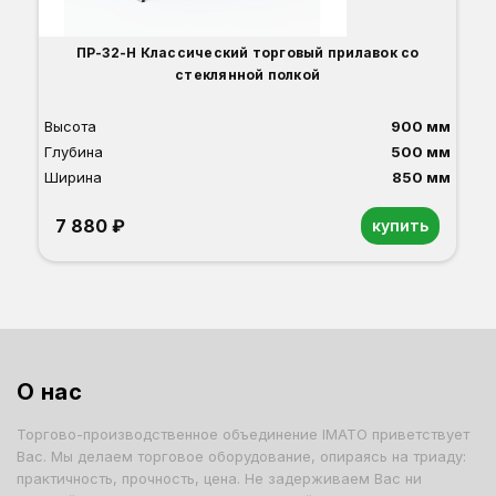
ПР-32-Н Классический торговый прилавок со
стеклянной полкой
Высота
900 мм
Глубина
500 мм
Ширина
850 мм
7 880 ₽
купить
Орех
Белый
Серый
Светлый бук
Венге
Дуб сонома
О нас
Торгово-производственное объединение IMATO приветствует
Вас. Мы делаем торговое оборудование, опираясь на триаду:
практичность, прочность, цена. Не задерживаем Вас ни