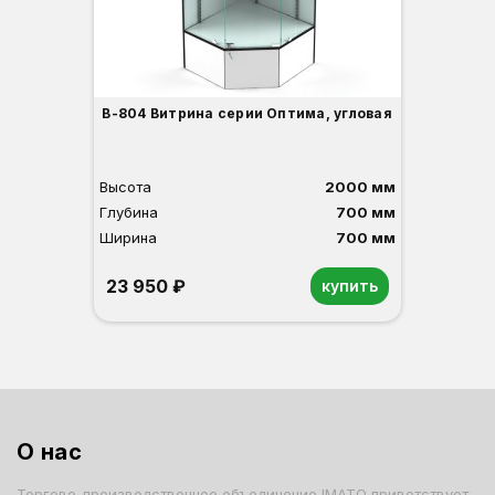
В-804 Витрина серии Оптима, угловая
Высота
2000 мм
Глубина
700 мм
Ширина
700 мм
23 950 ₽
купить
Орех
Белый
Серый
Светлый бук
Венге
О нас
Торгово-производственное объединение IMATO приветствует