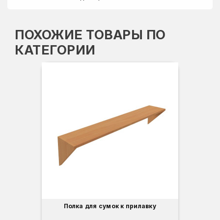
ПОХОЖИЕ ТОВАРЫ ПО
КАТЕГОРИИ
Вы
Гл
Ши
2
О
Б
С
С
В
Полка для сумок к прилавку