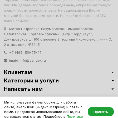
Вас. Мы делаем торговое оборудование, опираясь на триаду:
практичность, прочность, цена. Не задерживаем Вас ни
минутой больше: время-деньги. Начинайте бизнес с IMATO
прямо сейчас!
Метро Петровско-Разумовская, Тимирязевская,
Селигерская, Торгово-офисный центр "Норд Хаус",
Дмитровское ш, 100 строение 2, торговый комплекс, линия С,
2 этаж, офис №3245
+7 (495) 150-75-47
imato-info@yandex.ru
Клиентам
Категории и услуги
Написать нам
Витрины премиум-класса ИМАТО
·
Политика обработки персональных
Мы используем файлы cookie для работы
данных
сайта, аналитики (Яндекс.Метрика) и связи с
IMATO. Интернет Магазин Торговой И Офисной Мебели. ООО "ИМАТО",
вами. Продолжая использование сайта, вы
Принять
ИНН 7717506114 КПП 771701001, ОГРН 1047796163799
соглашаетесь с этим. Подробнее в
Политике