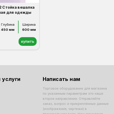
2 Стойка вешалка
ная для одежды
Глубина
Ширина
450 мм
600 мм
купить
 услуги
Написать нам
Торговое оборудование для магазина
по указанным параметрам это наше
второе направление. Отправляйте
заказ, вопрос и прикреплённые данные
(изображения, чертежи) в
произвольном виде. Наш менеджер