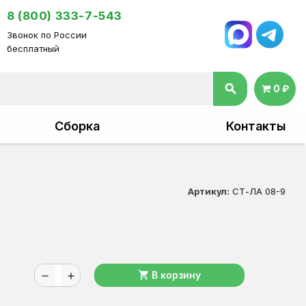
8 (800) 333-7-543
Звонок по России
бесплатный
search
0 ₽
Сборка
Контакты
Артикул:
СТ-ЛА 08-9
shopping_cart
В корзину
remove
add