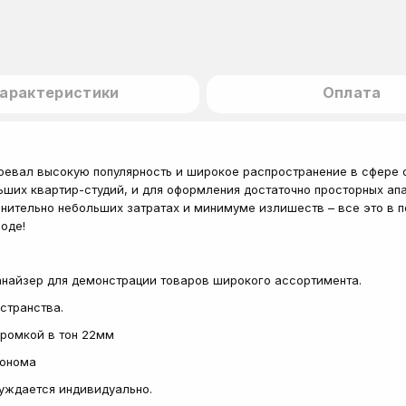
арактеристики
Оплата
оевал высокую популярность и широкое распространение в сфере о
ьших квартир-студий, и для оформления достаточно просторных ап
нительно небольших затратах и минимуме излишеств – все это в 
оде!
ганайзер для демонстрации товаров широкого ассортимента.
странства.
кромкой в тон 22мм
сонома
суждается индивидуально.