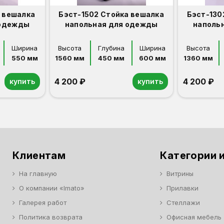
а вешалка
Бэст-1502 Стойка вешалка
Бэст-130
 одежды
напольная для одежды
наполь
Ширина
Высота
Глубина
Ширина
Высота
550 мм
1560 мм
450 мм
600 мм
1360 мм
4 200 ₽
4 200 ₽
купить
купить
Орех
Белый
Серый
Светлый бук
Венге
Дуб сонома
Орех
Белый
Серый
Светлый бук
Венге
Дуб сонома
Клиентам
Категории и
На главную
Витрины
О компании «Imato»
Прилавки
Галерея работ
Стеллажи
Политика возврата
Офисная мебель