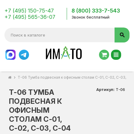
+7 (495) 150-75-47
8 (800) 333-7-543
+7 (495) 565-36-07
Звонок бесплатный
search
view_headline
chevron_right
Т-06 Тумба подвесная к офисным столам С-01, С-02, С-03, С-
Артикул:
Т-06
Т-06 ТУМБА
ПОДВЕСНАЯ К
ОФИСНЫМ
СТОЛАМ С-01,
С-02, С-03, С-04