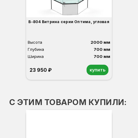
В-804 Витрина серии Оптима, угловая
Высота
2000 мм
Глубина
700 мм
Ширина
700 мм
23 950 ₽
купить
Орех
Белый
Серый
Светлый бук
Венге
С ЭТИМ ТОВАРОМ КУПИЛИ: