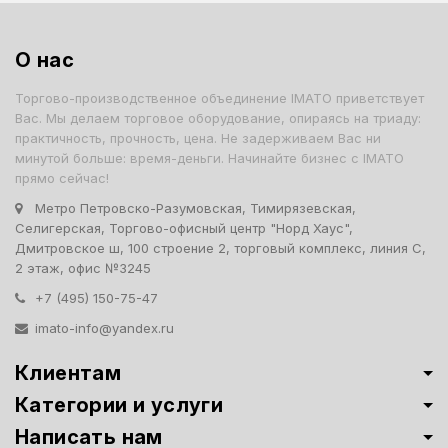
О нас
Торгово-производственное объединение IMATO приветствует
Вас. Мы делаем торговое оборудование, опираясь на триаду:
практичность, прочность, цена. Не задерживаем Вас ни
минутой больше: время-деньги. Начинайте бизнес с IMATO
прямо сейчас!
Метро Петровско-Разумовская, Тимирязевская,
Селигерская, Торгово-офисный центр "Норд Хаус",
Дмитровское ш, 100 строение 2, торговый комплекс, линия С,
2 этаж, офис №3245
+7 (495) 150-75-47
imato-info@yandex.ru
Клиентам
Категории и услуги
Написать нам