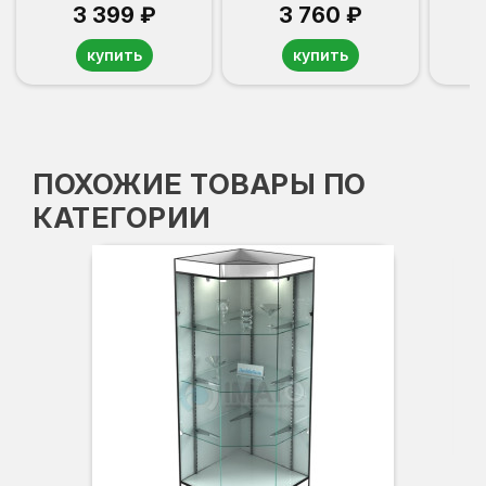
3 399 ₽
3 760 ₽
купить
купить
ПОХОЖИЕ ТОВАРЫ ПО
КАТЕГОРИИ
Вы
Гл
Ши
3