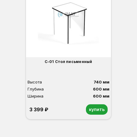
С-01 Стол письменный
Высота
740 мм
Глубина
600 мм
Ширина
600 мм
3 399 ₽
купить
Орех
Белый
Серый
Светлый бук
Венге