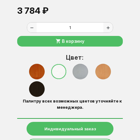
3 784 ₽
remove
add
shopping_cart
В корзину
Цвет:
Палитру всех возможных цветов уточняйте к
менеджера.
Индивидуальный заказ