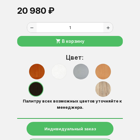
20 980 ₽
remove
add
shopping_cart
В корзину
Цвет:
Палитру всех возможных цветов уточняйте к
менеджера.
Индивидуальный заказ