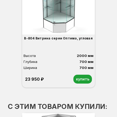
3
В-804 Витрина серии Оптима, угловая
Высота
2000 мм
Глубина
700 мм
Ширина
700 мм
23 950 ₽
купить
Орех
Белый
Серый
Светлый бук
Венге
С ЭТИМ ТОВАРОМ КУПИЛИ:
ПР