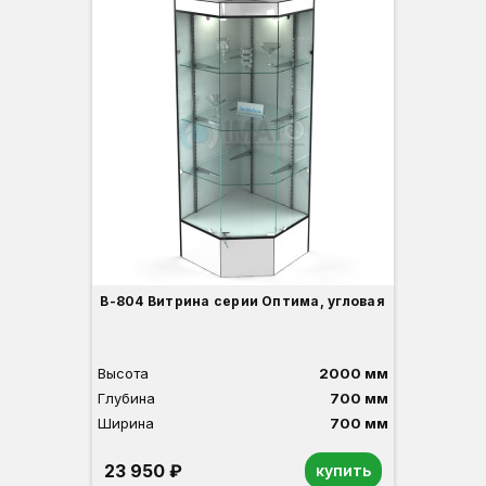
В
Г
Ш
В-804 Витрина серии Оптима, угловая
Высота
2000 мм
Глубина
700 мм
Ширина
700 мм
23 950 ₽
купить