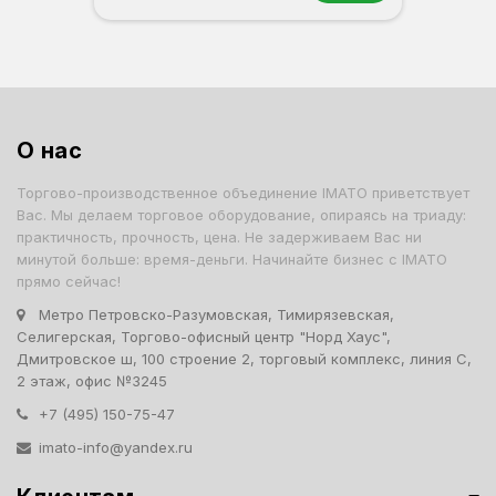
Орех
Белый
Серый
Светлый бук
Венге
О нас
Торгово-производственное объединение IMATO приветствует
Вас. Мы делаем торговое оборудование, опираясь на триаду:
практичность, прочность, цена. Не задерживаем Вас ни
минутой больше: время-деньги. Начинайте бизнес с IMATO
прямо сейчас!
Метро Петровско-Разумовская, Тимирязевская,
Селигерская, Торгово-офисный центр "Норд Хаус",
Дмитровское ш, 100 строение 2, торговый комплекс, линия С,
2 этаж, офис №3245
+7 (495) 150-75-47
imato-info@yandex.ru