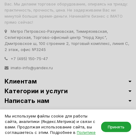
Вас. Мы делаем торговое оборудование, опираясь на триаду:
практичность, прочность, цена. Не задерживаем Вас ни
минутой больше: время-деньги. Начинайте бизнес с IMATO
прямо сейчас!
Метро Петровско-Разумовская, Тимирязевская,
Селигерская, Торгово-офисный центр "Норд Хаус",
Дмитровское ш, 100 строение 2, торговый комплекс, линия С,
2 этаж, офис №3245
+7 (495) 150-75-47
imato-info@yandex.ru
Клиентам
Категории и услуги
Написать нам
Витрины премиум-класса ИМАТО
·
Политика обработки персональных
Мы используем файлы cookie для работы
данных
сайта, аналитики (Яндекс.Метрика) и связи с
IMATO. Интернет Магазин Торговой И Офисной Мебели. ООО "ИМАТО",
вами. Продолжая использование сайта, вы
Принять
ИНН 7717506114 КПП 771701001, ОГРН 1047796163799
соглашаетесь с этим. Подробнее в
Политике