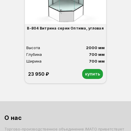
В-804 Витрина серии Оптима, угловая
Высота
2000 мм
Глубина
700 мм
Ширина
700 мм
23 950 ₽
купить
Орех
Белый
Серый
Светлый бук
Венге
О нас
Торгово-производственное объединение IMATO приветствует