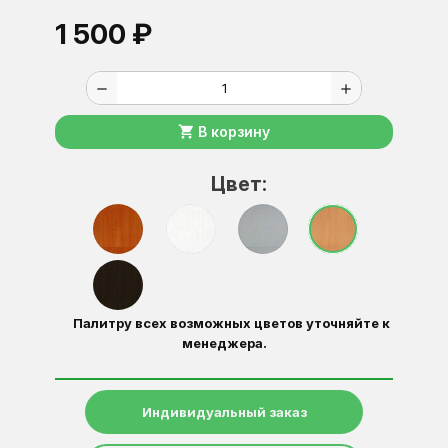
1 500 ₽
remove
add
shopping_cart
В корзину
Цвет:
Палитру всех возможных цветов уточняйте к
менеджера.
Индивидуальный заказ