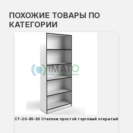
ПОХОЖИЕ ТОВАРЫ ПО
КАТЕГОРИИ
СТ
Вы
Гл
Ши
8
О
Б
С
С
В
Д
СТ-20-85-30 Стеллаж простой торговый открытый