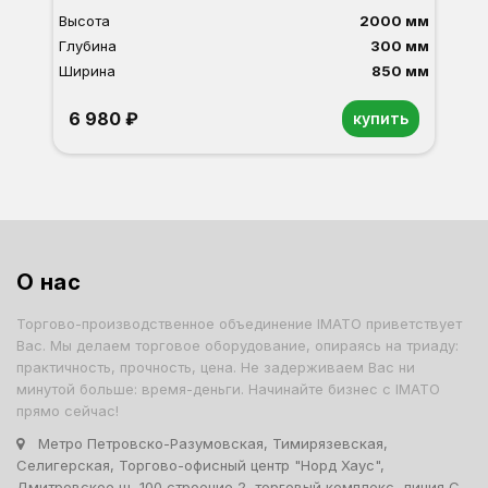
Высота
2000 мм
Глубина
300 мм
Ширина
850 мм
6 980 ₽
купить
Орех
Белый
Серый
Светлый бук
Венге
Дуб сонома
О нас
Торгово-производственное объединение IMATO приветствует
Вас. Мы делаем торговое оборудование, опираясь на триаду:
практичность, прочность, цена. Не задерживаем Вас ни
минутой больше: время-деньги. Начинайте бизнес с IMATO
прямо сейчас!
Метро Петровско-Разумовская, Тимирязевская,
Селигерская, Торгово-офисный центр "Норд Хаус",
Дмитровское ш, 100 строение 2, торговый комплекс, линия С,