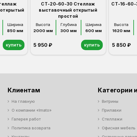
теллаж
СТ-20-60-30 Стеллаж
СТ-16-60-
 открытый
выставочный открытый
простой
Ширина
Высота
Глубина
Ширина
Высота
850 мм
2000 мм
300 мм
600 мм
1620 мм
5 950 ₽
5 850 ₽
купить
купить
Орех
Белый
Серый
Светлый бук
Венге
Дуб сонома
Орех
Белый
Серый
Светлый бук
Венге
Дуб сонома
Клиентам
Категории и
На главную
Витрины
О компании «Imato»
Прилавки
Галерея работ
Стеллажи
Политика возврата
Офисная мебель
Контакты
Островные пави