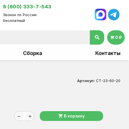
8 (800) 333-7-543
Звонок по России
бесплатный
search
0 ₽
Сборка
Контакты
Артикул:
СТ-23-60-20
shopping_cart
В корзину
remove
add