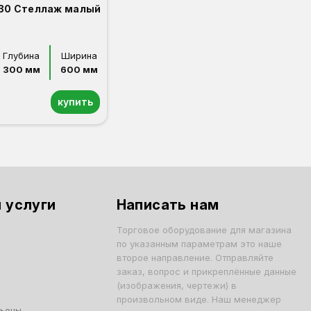
30 Стеллаж малый
Глубина
Ширина
300 мм
600 мм
купить
 услуги
Написать нам
Торговое оборудование для магазина
по указанным параметрам это наше
второе направление. Отправляйте
заказ, вопрос и прикреплённые данные
(изображения, чертежи) в
произвольном виде. Наш менеджер
льоны