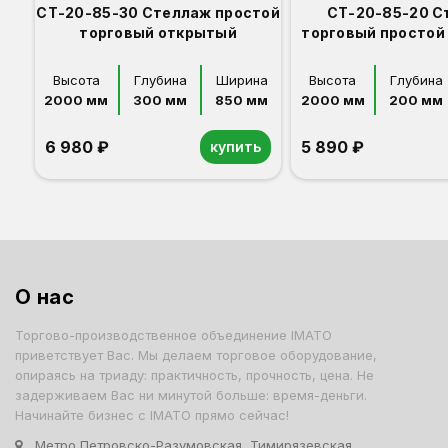
СТ-20-85-30 Стеллаж простой
СТ-20-85-20 С
торговый открытый
торговый простой
Высота
Глубина
Ширина
Высота
Глубина
2000 мм
300 мм
850 мм
2000 мм
200 мм
6 980 ₽
5 890 ₽
купить
Орех
Белый
Серый
Светлый бук
Венге
Дуб сонома
Орех
Белый
Серый
Светлый бук
Венге
Дуб сонома
О нас
Торгово-производственное объединение IMATO
приветствует Вас. Мы делаем торговое оборудование,
опираясь на триаду: практичность, прочность, цена. Не
задерживаем Вас ни минутой больше: время-деньги.
Начинайте бизнес с IMATO прямо сейчас!
Метро Петровско-Разумовская, Тимирязевская,