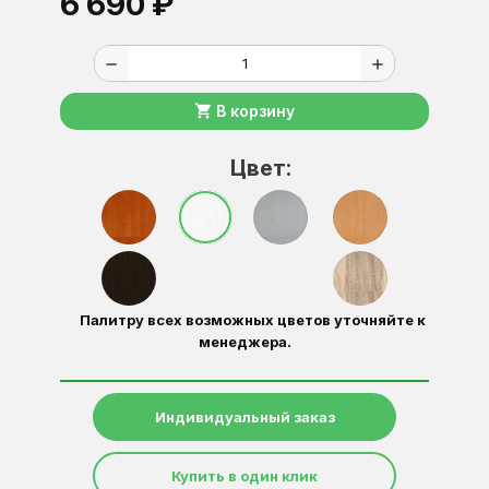
6 690 ₽
remove
add
shopping_cart
В корзину
Цвет:
Палитру всех возможных цветов уточняйте к
менеджера.
Индивидуальный заказ
Купить в один клик