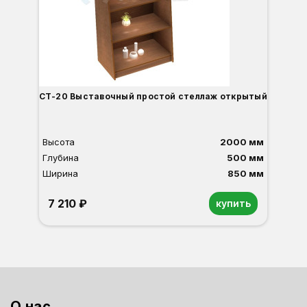
СТ-20 Выставочный простой стеллаж открытый
Высота
2000 мм
Глубина
500 мм
Ширина
850 мм
7 210 ₽
купить
Орех
Белый
Серый
Светлый бук
Венге
Дуб сонома
О нас