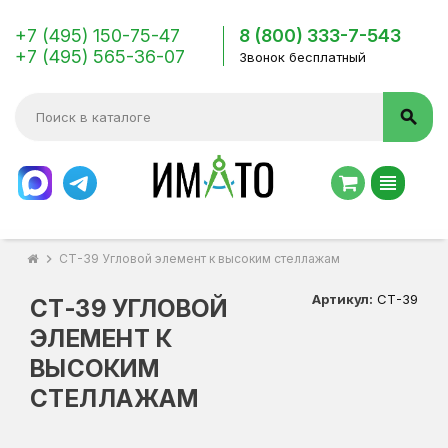
+7 (495) 150-75-47
8 (800) 333-7-543
+7 (495) 565-36-07
Звонок бесплатный
search
view_headline
chevron_right
СТ-39 Угловой элемент к высоким стеллажам
Артикул:
СТ-39
СТ-39 УГЛОВОЙ
ЭЛЕМЕНТ К
ВЫСОКИМ
СТЕЛЛАЖАМ