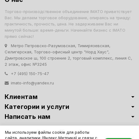
Торгово-производственное объединение IMATO приветствует
Вас. Мы делаем торговое оборудование, опираясь на триаду:
практичность, прочность, цена. Не задерживаем Вас ни
минутой больше: время-деньги. Начинайте бизнес с IMATO
прямо сейчас!
Метро Петровско-Разумовская, Тимирязевская,
Селигерская, Торгово-офисный центр "Норд Хаус",
Дмитровское ш, 100 строение 2, торговый комплекс, линия С,
2 этаж, офис №3245
+7 (495) 150-75-47
imato-info@yandex.ru
Клиентам
Категории и услуги
Написать нам
Витрины премиум-класса ИМАТО
·
Политика обработки персональных
Мы используем файлы cookie для работы
данных
сайта, аналитики (Яндекс.Метрика) и связи с