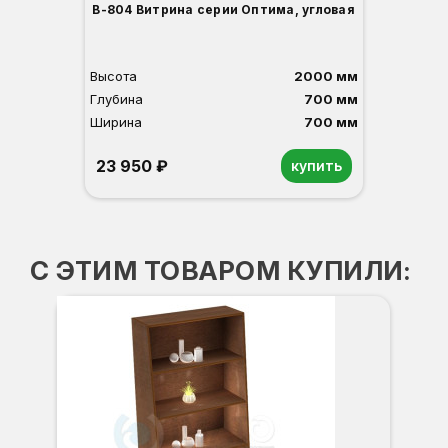
В-804 Витрина серии Оптима, угловая
Высота
2000 мм
Глубина
700 мм
Ширина
700 мм
23 950 ₽
купить
Орех
Белый
Серый
Светлый бук
Венге
С ЭТИМ ТОВАРОМ КУПИЛИ: