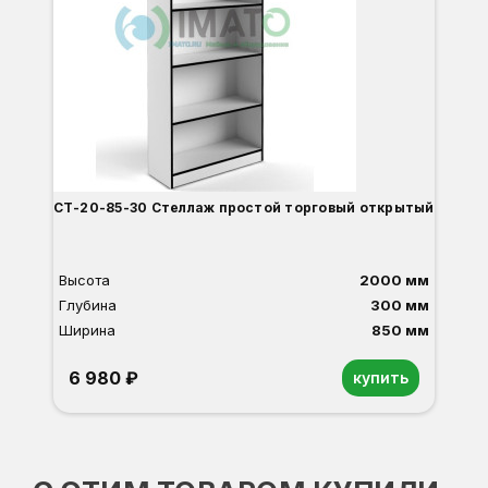
СТ-20-85-30 Стеллаж простой торговый открытый
Высота
2000 мм
Глубина
300 мм
Ширина
850 мм
6 980 ₽
купить
Орех
Белый
Серый
Светлый бук
Венге
Дуб сонома