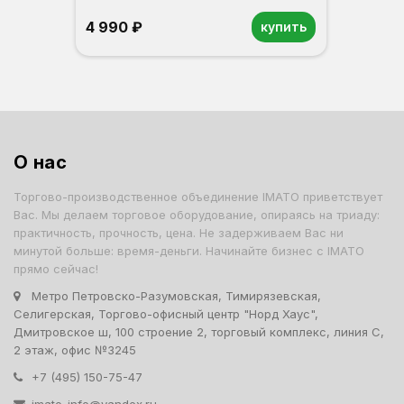
4 990 ₽
купить
Орех
Белый
Серый
Светлый бук
Венге
Дуб сонома
О нас
Торгово-производственное объединение IMATO приветствует
Вас. Мы делаем торговое оборудование, опираясь на триаду:
практичность, прочность, цена. Не задерживаем Вас ни
минутой больше: время-деньги. Начинайте бизнес с IMATO
прямо сейчас!
Метро Петровско-Разумовская, Тимирязевская,
Селигерская, Торгово-офисный центр "Норд Хаус",
Дмитровское ш, 100 строение 2, торговый комплекс, линия С,
2 этаж, офис №3245
+7 (495) 150-75-47