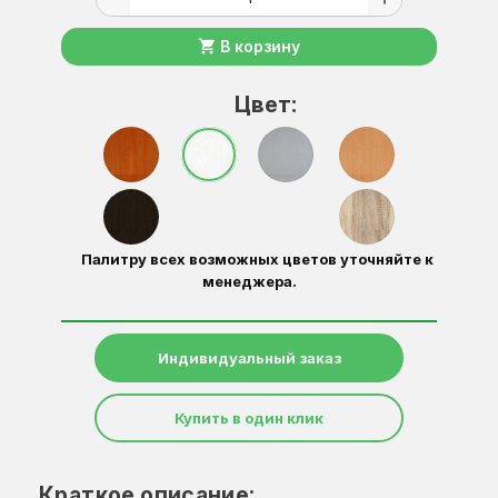
shopping_cart
В корзину
Цвет:
Палитру всех возможных цветов уточняйте к
менеджера.
Индивидуальный заказ
Купить в один клик
Краткое описание: