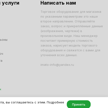
 услуги
Написать нам
Торговое оборудование для магазина
по указанным параметрам это наше
второе направление. Отправляйте
заказ, вопрос и прикреплённые данные
(изображения, чертежи) в
произвольном виде. Наш менеджер
льоны
посчитает примерную стоимость
заказа, нарисует модель торгового
оборудования и свяжется с вами для
юч
уточнения всех данных.
та
imato-info@yandex.ru
х
001, ОГРН 1047796163799
йта, вы соглашаетесь с этим. Подробнее
Принять