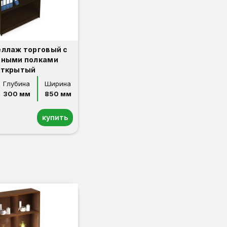
еллаж торговый с
нными полками
открытый
Глубина
Ширина
300 мм
850 мм
купить