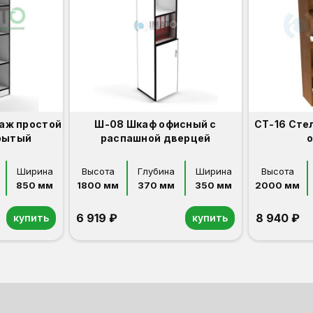
аж простой
Ш-08 Шкаф офисный с
СТ-16 Сте
рытый
распашной дверцей
Ширина
Высота
Глубина
Ширина
Высота
850 мм
1800 мм
370 мм
350 мм
2000 мм
6 919 ₽
8 940 ₽
купить
купить
Орех
Белый
Серый
Светлый бук
Венге
Орех
Белый
Серый
Светлый бук
Венге
Дуб сонома