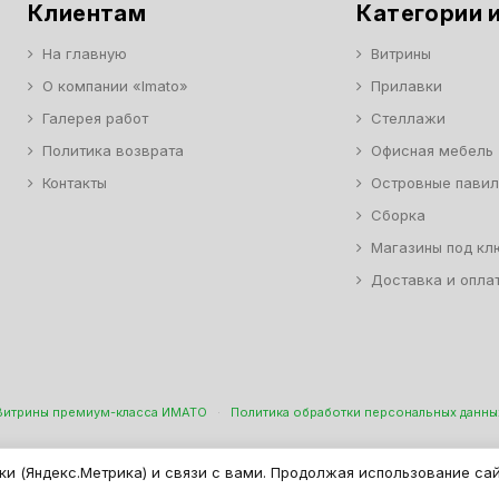
Клиентам
Категории и
На главную
Витрины
О компании «Imato»
Прилавки
Галерея работ
Стеллажи
Политика возврата
Офисная мебель
Контакты
Островные пави
Сборка
Магазины под кл
Доставка и опла
Витрины премиум-класса ИМАТО
·
Политика обработки персональных данны
н Торговой И Офисной Мебели. ООО "ИМАТО", ИНН 7717506114 КПП 771701
ки (Яндекс.Метрика) и связи с вами. Продолжая использование са