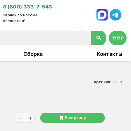
8 (800) 333-7-543
Звонок по России
бесплатный
search
0 ₽
Сборка
Контакты
Артикул:
СТ-3
shopping_cart
В корзину
remove
add