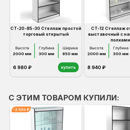
СТ-20-85-30 Стеллаж простой
СТ-12 Стеллаж 
торговый открытый
выставочный с н
полками
Высота
Глубина
Ширина
Высота
Глубина
2000 мм
300 мм
850 мм
2000 мм
300 мм
6 980 ₽
8 940 ₽
купить
Орех
Белый
Серый
Светлый бук
Венге
Дуб сонома
Орех
Белый
Серый
Светлый бук
Венге
Дуб сонома
С ЭТИМ ТОВАРОМ КУПИЛИ:
-3 500 ₽