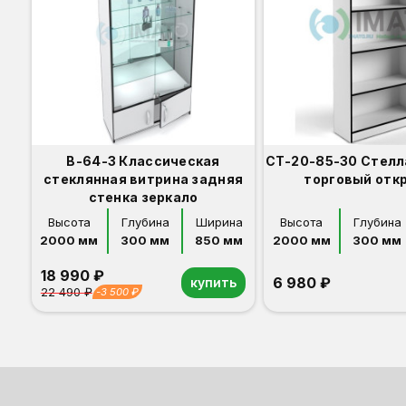
В-64-З Классическая
СТ-20-85-30 Стелл
стеклянная витрина задняя
торговый отк
стенка зеркало
Высота
Глубина
Ширина
Высота
Глубина
2000 мм
300 мм
850 мм
2000 мм
300 мм
18 990 ₽
6 980 ₽
купить
22 490 ₽
-3 500 ₽
Орех
Белый
Серый
Светлый бук
Венге
Дуб сонома
Орех
Белый
Серый
Светлый бук
Венге
Дуб сонома