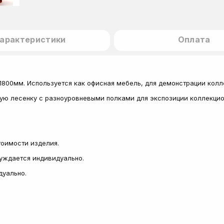
арактеристики
Оплата
800мм. Используется как офисная мебель, для демонстрации колле
ю лесенку с разноуровневыми полками для экспозиции коллекцион
стоимости изделия.
суждается индивидуально.
дуально.