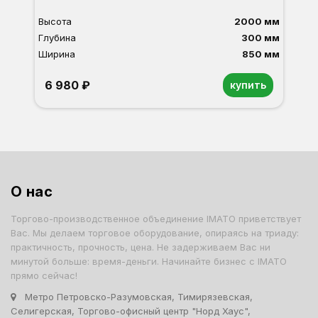
Высота
2000 мм
Глубина
300 мм
Ширина
850 мм
6 980 ₽
купить
Орех
Белый
Серый
Светлый бук
Венге
Дуб сонома
О нас
Торгово-производственное объединение IMATO приветствует
Вас. Мы делаем торговое оборудование, опираясь на триаду:
практичность, прочность, цена. Не задерживаем Вас ни
минутой больше: время-деньги. Начинайте бизнес с IMATO
прямо сейчас!
Метро Петровско-Разумовская, Тимирязевская,
Селигерская, Торгово-офисный центр "Норд Хаус",