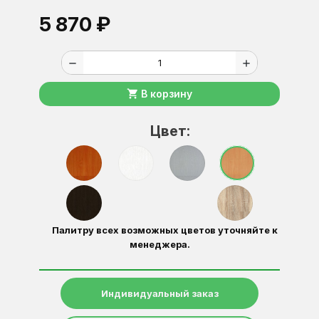
5 870 ₽
remove
add
shopping_cart
В корзину
Цвет:
Палитру всех возможных цветов уточняйте к
менеджера.
Индивидуальный заказ