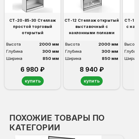
СТ-20-85-30 Стеллаж
СТ-12 Стеллаж открытый
СТ-11 
простой торговый
выставочный с
с нак
открытый
наклонными полками
Высота
2000 мм
Высота
2000 мм
Высота
Глубина
300 мм
Глубина
300 мм
Глубин
Ширина
850 мм
Ширина
850 мм
Ширин
6 980 ₽
8 940 ₽
купить
купить
ПОХОЖИЕ ТОВАРЫ ПО
КАТЕГОРИИ