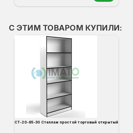
Орех
Белый
Серый
Светлый бук
Венге
Дуб сонома
С ЭТИМ ТОВАРОМ КУПИЛИ:
С
СТ-20-85-30 Стеллаж простой торговый открытый