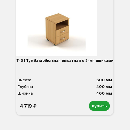
Т-01 Тумба мобильная выкатная с 2-мя ящиками
Высота
600 мм
Глубина
400 мм
Ширина
400 мм
4 719 ₽
купить
Орех
Белый
Серый
Светлый бук
Венге