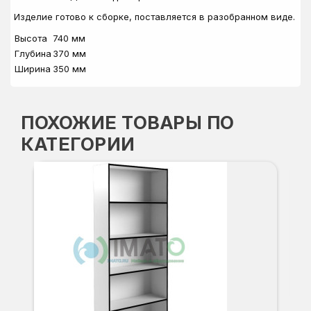
Изделие готово к сборке, поставляется в разобранном виде.
Высота
740 мм
Глубина
370 мм
Ширина
350 мм
ПОХОЖИЕ ТОВАРЫ ПО
КАТЕГОРИИ
СТ
Вы
Гл
Ши
8
О
Б
С
С
В
Д