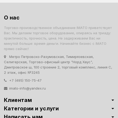
О нас
Торгово-производственное объединение IMATO приветствует
Вас. Мы делаем торговое оборудование, опираясь на триаду:
практичность, прочность, цена. Не задерживаем Вас ни
минутой больше: время-деньги. Начинайте бизнес с IMATO
прямо сейчас!
Метро Петровско-Разумовская, Тимирязевская,
Селигерская, Торгово-офисный центр "Норд Хаус",
Дмитровское ш, 100 строение 2, торговый комплекс, линия С,
2 этаж, офис №3245
+7 (495) 150-75-47
imato-info@yandex.ru
Клиентам
Категории и услуги
Написать нам