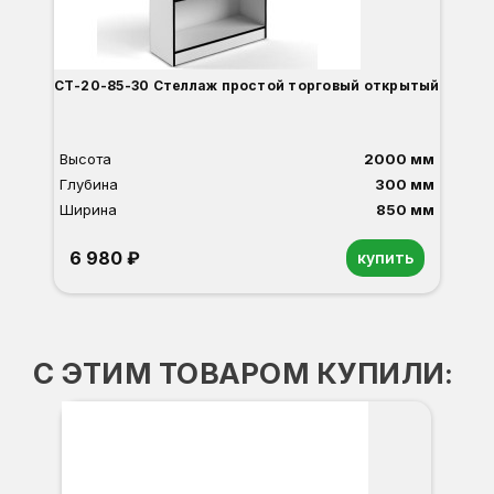
СТ-20-85-30 Стеллаж простой торговый открытый
Высота
2000 мм
Глубина
300 мм
Ширина
850 мм
6 980 ₽
купить
Орех
Белый
Серый
Светлый бук
Венге
Дуб сонома
С ЭТИМ ТОВАРОМ КУПИЛИ: