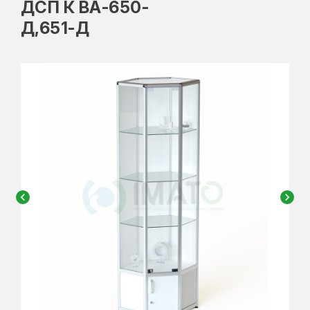
ДСП К ВА-650-
Д,651-Д
chevron_left
chevron_right