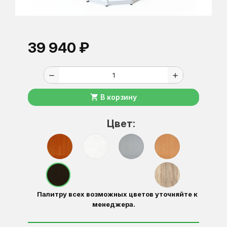
39 940 ₽
remove
add
shopping_cart
В корзину
Цвет:
Палитру всех возможных цветов уточняйте к
менеджера.