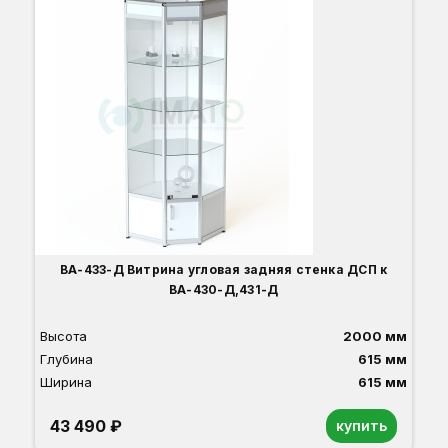
Вы
Гл
Ши
1
О
Б
С
С
В
Д
ВА-433-Д Витрина угловая задняя стенка ДСП к
ВА-430-Д,431-Д
Высота
2000 мм
Глубина
615 мм
Ширина
615 мм
43 490 ₽
купить
Орех
Белый
Серый
Светлый бук
Венге
Дуб сонома