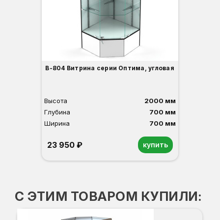
3
В-804 Витрина серии Оптима, угловая
Высота
2000 мм
Глубина
700 мм
Ширина
700 мм
23 950 ₽
купить
Орех
Белый
Серый
Светлый бук
Венге
С ЭТИМ ТОВАРОМ КУПИЛИ:
ВК