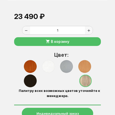
23 490 ₽
remove
add
shopping_cart
В корзину
Цвет:
Палитру всех возможных цветов уточняйте к
менеджера.
Индивидуальный заказ