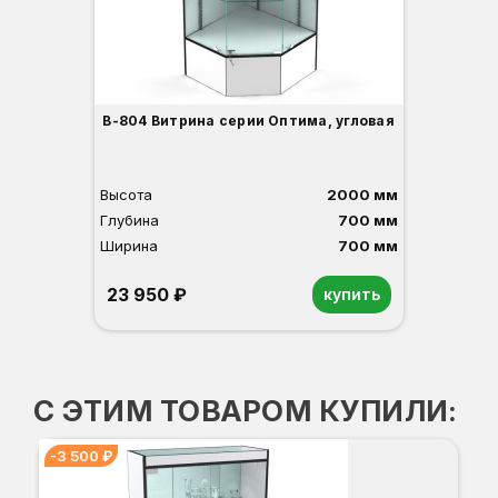
В-804 Витрина серии Оптима, угловая
Высота
2000 мм
Глубина
700 мм
Ширина
700 мм
23 950 ₽
купить
Орех
Белый
Серый
Светлый бук
Венге
С ЭТИМ ТОВАРОМ КУПИЛИ:
-3 500 ₽
В-
-3