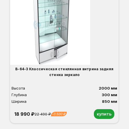
Вы
Гл
Ши
1
О
Б
С
С
В
Д
В-64-З Классическая стеклянная витрина задняя
стенка зеркало
Высота
2000 мм
Глубина
300 мм
Ширина
850 мм
18 990 ₽
купить
22 490 ₽
-3 500 ₽
Орех
Белый
Серый
Светлый бук
Венге
Дуб сонома