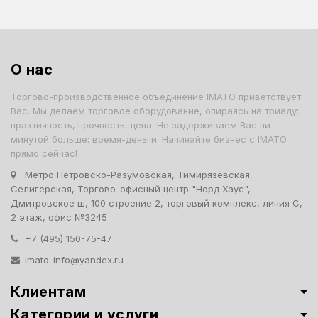
О нас
Торгово-производственное объединение IMATO приветствует
Вас. Мы делаем торговое оборудование, опираясь на триаду:
практичность, прочность, цена. Не задерживаем Вас ни
минутой больше: время-деньги. Начинайте бизнес с IMATO
прямо сейчас!
Метро Петровско-Разумовская, Тимирязевская,
Селигерская, Торгово-офисный центр "Норд Хаус",
Дмитровское ш, 100 строение 2, торговый комплекс, линия С,
2 этаж, офис №3245
+7 (495) 150-75-47
imato-info@yandex.ru
Клиентам
Категории и услуги