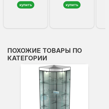
купить
купить
ПОХОЖИЕ ТОВАРЫ ПО
КАТЕГОРИИ
Вы
Гл
Ши
3