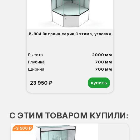
В-804 Витрина серии Оптима, угловая
Высота
2000 мм
Глубина
700 мм
Ширина
700 мм
23 950 ₽
купить
Орех
Белый
Серый
Светлый бук
Венге
С ЭТИМ ТОВАРОМ КУПИЛИ:
-3 500 ₽
В-
-3