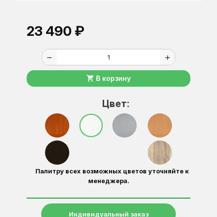
23 490 ₽
remove
add
shopping_cart
В корзину
Цвет:
Палитру всех возможных цветов уточняйте к
менеджера.
Индивидуальный заказ