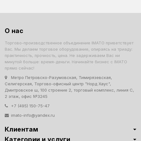
О нас
Торгово-производственное объединение IMATO приветствует
Вас. Мы делаем торговое оборудование, опираясь на триаду:
практичность, прочность, цена. Не задерживаем Вас ни
минутой больше: время-деньги. Начинайте бизнес с IMATO
прямо сейчас!
Метро Петровско-Разумовская, Тимирязевская,
Селигерская, Торгово-офисный центр "Норд Хаус",
Дмитровское ш, 100 строение 2, торговый комплекс, линия С,
2 этаж, офис №3245
+7 (495) 150-75-47
imato-info@yandex.ru
Клиентам
Категории и услуги