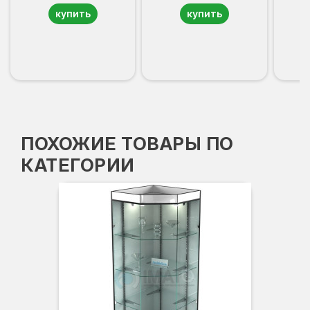
купить
купить
ПОХОЖИЕ ТОВАРЫ ПО
КАТЕГОРИИ
Вы
Гл
Ши
3