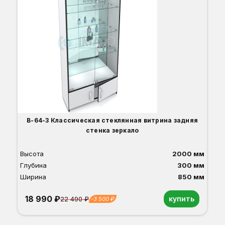
Вы
Гл
Ши
1
О
Б
С
С
В
Д
В-64-З Классическая стеклянная витрина задняя
стенка зеркало
Высота
2000 мм
Глубина
300 мм
Ширина
850 мм
18 990 ₽
купить
22 490 ₽
-3 500 ₽
Орех
Белый
Серый
Светлый бук
Венге
Дуб сонома