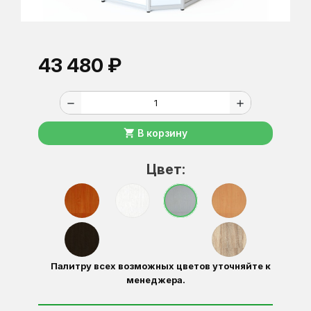
43 480 ₽
remove
add
shopping_cart
В корзину
Цвет:
Палитру всех возможных цветов уточняйте к
менеджера.