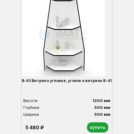
Вы
Гл
Ши
1
О
Б
С
С
В
Д
В-43 Витрина угловая, уголок к витрине В-41
Высота
1200 мм
Глубина
500 мм
Ширина
500 мм
5 480 ₽
купить
Орех
Белый
Серый
Светлый бук
Венге
Дуб сонома