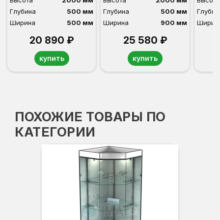
Высота
2000 мм
Высота
2000 мм
Высота
Глубина
500 мм
Глубина
500 мм
Глубин
Ширина
500 мм
Ширина
900 мм
Ширин
20 890 ₽
25 580 ₽
купить
купить
ПОХОЖИЕ ТОВАРЫ ПО
КАТЕГОРИИ
Вы
Гл
Ши