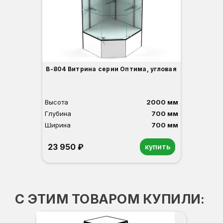
3
В-804 Витрина серии Оптима, угловая
Высота
2000 мм
Глубина
700 мм
Ширина
700 мм
23 950 ₽
купить
Орех
Белый
Серый
Светлый бук
Венге
С ЭТИМ ТОВАРОМ КУПИЛИ:
В-4