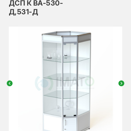
ДСП К ВА-530-
Д,531-Д
chevron_left
chevron_right