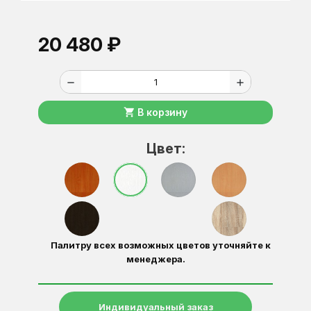
20 480 ₽
remove
add
shopping_cart
В корзину
Цвет:
Палитру всех возможных цветов уточняйте к
менеджера.
Индивидуальный заказ