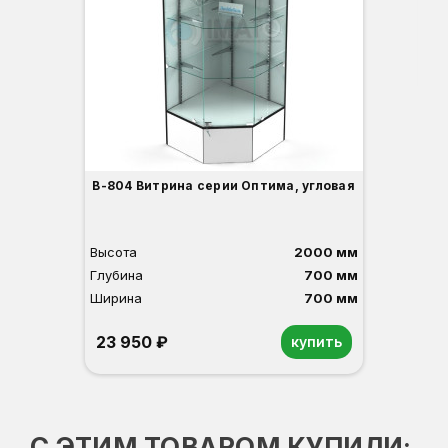
Ши
3
В-804 Витрина серии Оптима, угловая
Высота
2000 мм
Глубина
700 мм
Ширина
700 мм
23 950 ₽
купить
Орех
Белый
Серый
Светлый бук
Венге
С ЭТИМ ТОВАРОМ КУПИЛИ: