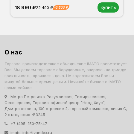
18 990 ₽
купить
22 490 ₽
-3 500 ₽
Орех
Белый
Серый
Светлый бук
Венге
Дуб сонома
О нас
Торгово-производственное объединение IMATO приветствует
Вас. Мы делаем торговое оборудование, опираясь на триаду:
практичность, прочность, цена. Не задерживаем Вас ни
минутой больше: время-деньги. Начинайте бизнес с IMATO
прямо сейчас!
Метро Петровско-Разумовская, Тимирязевская,
Селигерская, Торгово-офисный центр "Норд Хаус",
Дмитровское ш, 100 строение 2, торговый комплекс, линия С,
2 этаж, офис №3245
+7 (495) 150-75-47
imato-info@yandex.ru