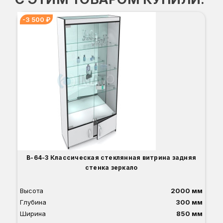
-3 500 ₽
В-
-3
Вы
Гл
Ши
1
О
Б
С
С
В
Д
В-64-З Классическая стеклянная витрина задняя
стенка зеркало
Высота
2000 мм
Глубина
300 мм
Ширина
850 мм