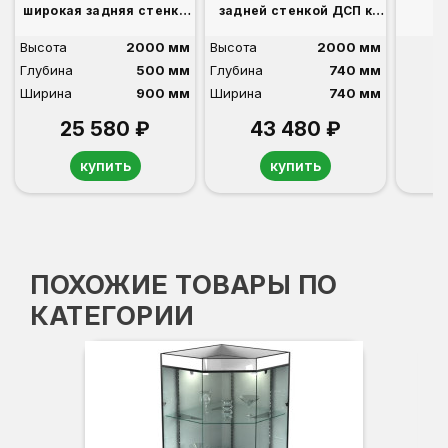
широкая задняя стенка
задней стенкой ДСП к
ДСП
ВА-530-Д,531-Д
Высота
2000 мм
Высота
2000 мм
Глубина
500 мм
Глубина
740 мм
Ширина
900 мм
Ширина
740 мм
25 580 ₽
43 480 ₽
купить
купить
ПОХОЖИЕ ТОВАРЫ ПО
КАТЕГОРИИ
Вы
Гл