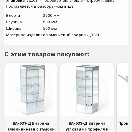
Упаковка
: ЛДСП - гофрокартон, стекло - стрейч пленка.
Поставляется в разобранном виде.
Высота
2000 мм
Глубина
500 мм
Ширина
500 мм
Материал изделия
алюминиевый профиль, ДСП
C этим товаром покупают:
ВА-531-Д Витрина
ВА-533-Д Витрина
Прово
алюминиевая с тумбой
угловая из профиля и