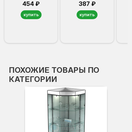
454 ₽
387 ₽
купить
купить
ПОХОЖИЕ ТОВАРЫ ПО
КАТЕГОРИИ
-3
Вы
Гл
Ши