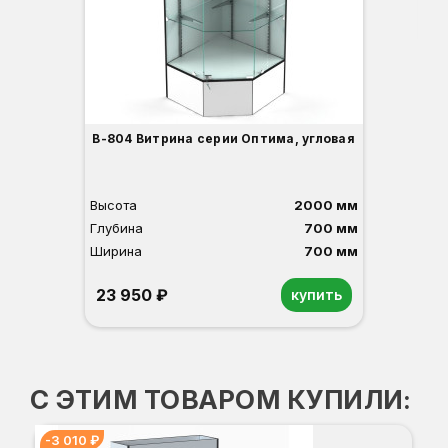
1
О
Б
С
С
В
Д
В-804 Витрина серии Оптима, угловая
Высота
2000 мм
Глубина
700 мм
Ширина
700 мм
23 950 ₽
купить
Орех
Белый
Серый
Светлый бук
Венге
С ЭТИМ ТОВАРОМ КУПИЛИ:
-3 010 ₽