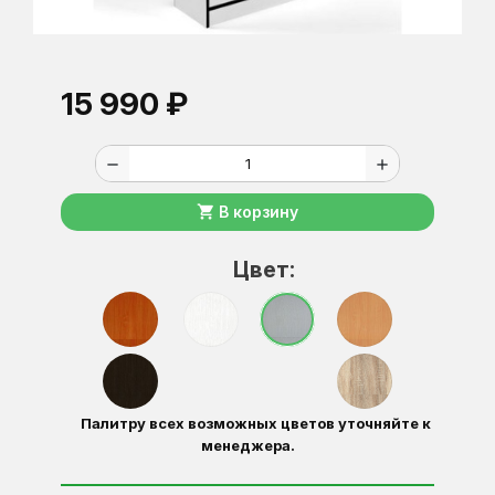
15 990 ₽
remove
add
shopping_cart
В корзину
Цвет:
Палитру всех возможных цветов уточняйте к
менеджера.