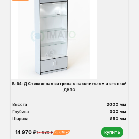
Вы
Гл
Ши
1
О
Б
С
С
В
В-64-Д Стеклянная витрина с накопителем и стенкой
ДВПО
Высота
2000 мм
Глубина
300 мм
Ширина
850 мм
14 970 ₽
купить
17 980 ₽
-3 010 ₽
Орех
Белый
Серый
Светлый бук
Венге
Дуб сонома