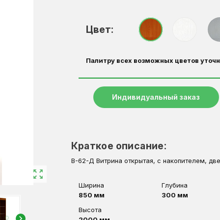
Цвет:
Палитру всех возможных цветов уточн
Индивидуальный заказ
Краткое описание:
В-62-Д Витрина открытая, с накопителем, дв
zoom_out_map
Ширина
Глубина
850 мм
300 мм
Высота
chevron_right
2000 мм