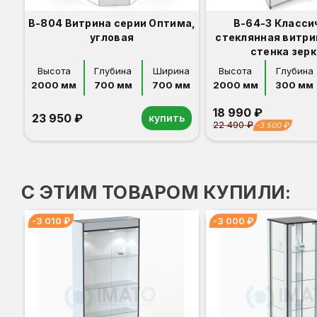
В-804 Витрина серии Оптима,
В-64-З Класси
угловая
стеклянная витри
стенка зер
Высота
Глубина
Ширина
Высота
Глубина
2000 мм
700 мм
700 мм
2000 мм
300 мм
18 990 ₽
23 950 ₽
купить
22 490 ₽
-3 500 ₽
Орех
Белый
Серый
Светлый бук
Венге
Орех
Белый
Серый
Светлый бук
Венге
Дуб сонома
С ЭТИМ ТОВАРОМ КУПИЛИ:
-3 010 ₽
-3 000 ₽