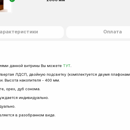
арактеристики
Оплата
иями данной витрины Вы можете
ТУТ
.
четвертая ЛДСП, двойную подсветку (комплектуется двумя плафонами
и. Высота накопителя - 400 мм.
ге, орех, дуб сонома.
суждается индивидуально.
дуально.
авляется в разобранном виде.