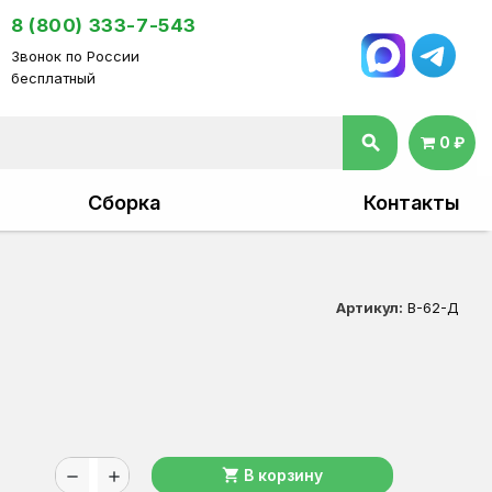
8 (800) 333-7-543
Звонок по России
бесплатный
search
0 ₽
Сборка
Контакты
Артикул:
В-62-Д
shopping_cart
В корзину
remove
add