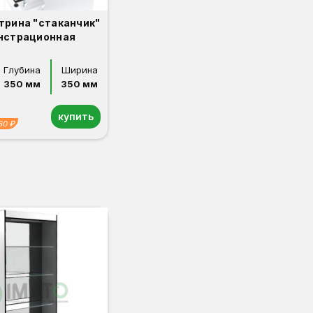
трина "стаканчик"
нстрационная
Глубина
Ширина
350 мм
350 мм
купить
60 ₽