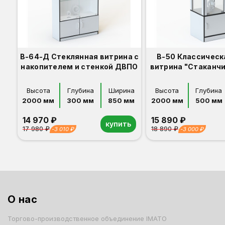
В-64-Д Стеклянная витрина с
В-50 Классическ
накопителем и стенкой ДВПО
витрина "Стаканчи
Высота
Глубина
Ширина
Высота
Глубина
2000 мм
300 мм
850 мм
2000 мм
500 мм
14 970 ₽
15 890 ₽
купить
17 980 ₽
18 890 ₽
-3 010 ₽
-3 000 ₽
Орех
Белый
Серый
Светлый бук
Венге
Дуб сонома
Орех
Белый
Серый
Светлый бук
Венге
О нас
Торгово-производственное объединение IMATO