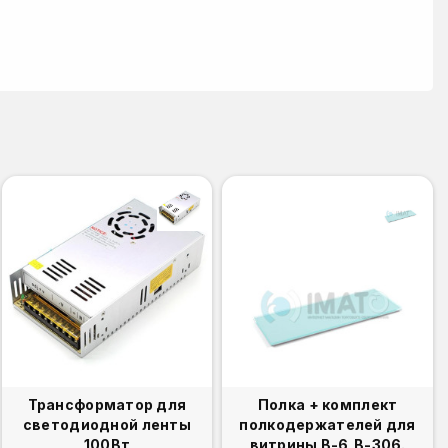
Трансформатор для
Полка + комплект
светодиодной ленты
полкодержателей для
100Вт
витрины В-6,В-306.