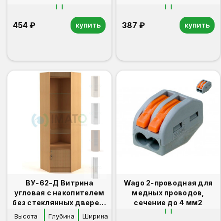
454 ₽
387 ₽
купить
купить
ВУ-62-Д Витрина
Wago 2-проводная для
угловая с накопителем
медных проводов,
без стеклянных дверей,
сечение до 4 мм2
задняя стенка ДВПо
Высота
Глубина
Ширина