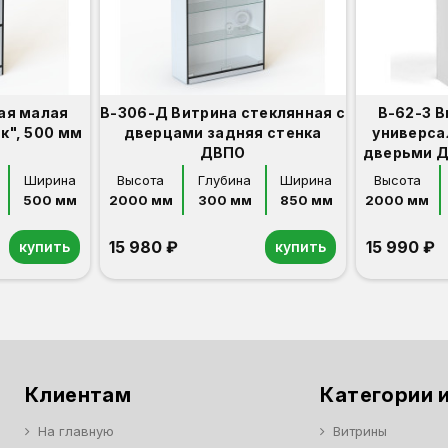
ая малая
В-306-Д Витрина стеклянная с
В-62-З 
к", 500 мм
дверцами задняя стенка
универса
ДВПО
дверьми Д
Ширина
Высота
Глубина
Ширина
Высота
500 мм
2000 мм
300 мм
850 мм
2000 мм
15 980 ₽
15 990 ₽
купить
купить
Орех
Белый
Серый
Светлый бук
Венге
Орех
Белый
Серый
Светлый бук
Венге
Дуб сонома
Клиентам
Категории и
На главную
Витрины