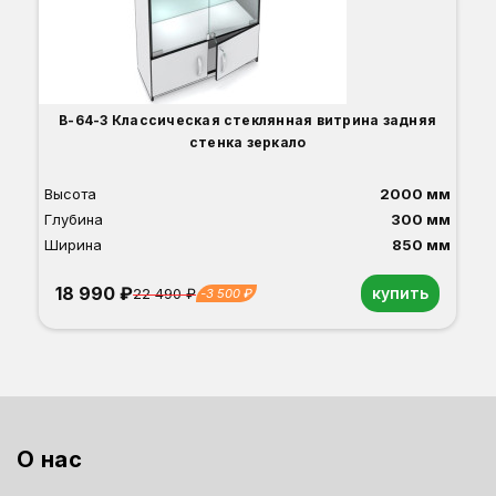
О
Б
С
С
В
Д
В-64-З Классическая стеклянная витрина задняя
стенка зеркало
Высота
2000 мм
Глубина
300 мм
Ширина
850 мм
18 990 ₽
купить
22 490 ₽
-3 500 ₽
Орех
Белый
Серый
Светлый бук
Венге
Дуб сонома
О нас