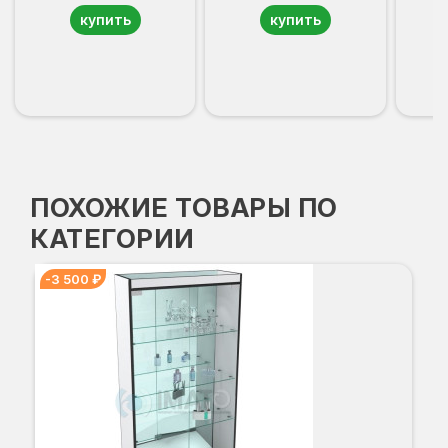
купить
купить
ПОХОЖИЕ ТОВАРЫ ПО
КАТЕГОРИИ
-3 500 ₽
В-
-3
Вы
Гл
Ши
1