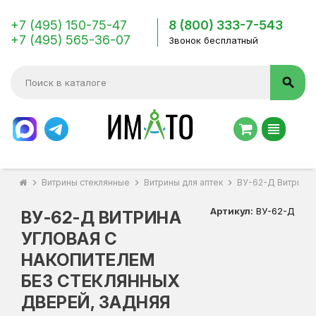
+7 (495) 150-75-47
8 (800) 333-7-543
+7 (495) 565-36-07
Звонок бесплатный
search
view_headline
chevron_right
Витрины стеклянные
chevron_right
Витрины для аптек
chevron_right
ВУ-62-Д Витрина 
Артикул:
ВУ-62-Д
ВУ-62-Д ВИТРИНА
УГЛОВАЯ С
НАКОПИТЕЛЕМ
БЕЗ СТЕКЛЯННЫХ
ДВЕРЕЙ, ЗАДНЯЯ