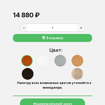
14 880 ₽
remove
add
shopping_cart
В корзину
Цвет:
Палитру всех возможных цветов уточняйте к
менеджера.
Индивидуальный заказ