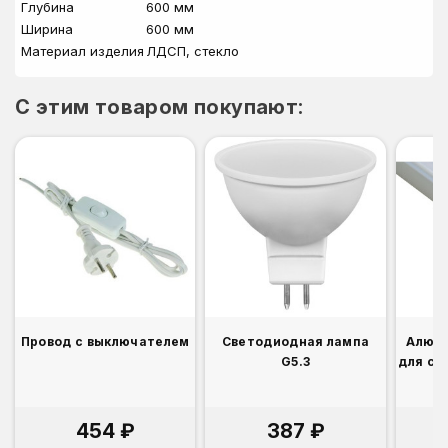
Глубина
600 мм
Ширина
600 мм
Материал изделия
ЛДСП, стекло
C этим товаром покупают:
Провод с выключателем
Светодиодная лампа
Алюм
G5.3
для св
454 ₽
387 ₽