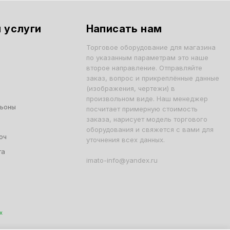
 услуги
Написать нам
Торговое оборудование для магазина
по указанным параметрам это наше
второе направление. Отправляйте
заказ, вопрос и прикреплённые данные
(изображения, чертежи) в
произвольном виде. Наш менеджер
льоны
посчитает примерную стоимость
заказа, нарисует модель торгового
оборудования и свяжется с вами для
юч
уточнения всех данных.
та
imato-info@yandex.ru
х