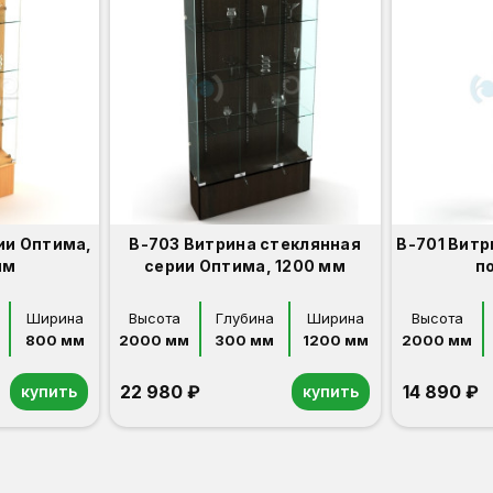
ии Оптима,
В-703 Витрина стеклянная
В-701 Витр
мм
серии Оптима, 1200 мм
п
Ширина
Высота
Глубина
Ширина
Высота
800 мм
2000 мм
300 мм
1200 мм
2000 мм
22 980 ₽
14 890 ₽
купить
купить
Орех
Белый
Серый
Светлый бук
Венге
Орех
Белый
Серый
Светлый бук
Венге