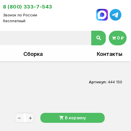
8 (800) 333-7-543
Звонок по России
бесплатный
search
0 ₽
Сборка
Контакты
Артикул:
444 150
shopping_cart
В корзину
remove
add