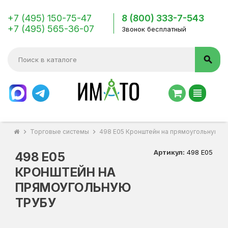
+7 (495) 150-75-47
8 (800) 333-7-543
+7 (495) 565-36-07
Звонок бесплатный
search
view_headline
chevron_right
Торговые системы
chevron_right
498 Е05 Кронштейн на прямоугольную т
Артикул:
498 Е05
498 Е05
КРОНШТЕЙН НА
ПРЯМОУГОЛЬНУЮ
ТРУБУ