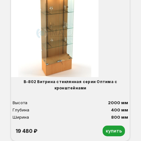
В-802 Витрина стеклянная серии Оптима с
кронштейнами
Высота
2000 мм
Глубина
400 мм
Ширина
800 мм
19 480 ₽
купить
Орех
Белый
Серый
Светлый бук
Венге