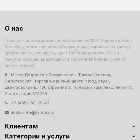
О нас
Торгово-производственное объединение IMATO приветствует
Вас. Мы делаем торговое оборудование, опираясь на триаду:
практичность, прочность, цена. Не задерживаем Вас ни
минутой больше: время-деньги. Начинайте бизнес с IMATO
прямо сейчас!
Метро Петровско-Разумовская, Тимирязевская,
Селигерская, Торгово-офисный центр "Норд Хаус",
Дмитровское ш, 100 строение 2, торговый комплекс, линия С,
2 этаж, офис №3245
+7 (495) 150-75-47
imato-info@yandex.ru
Клиентам
Категории и услуги