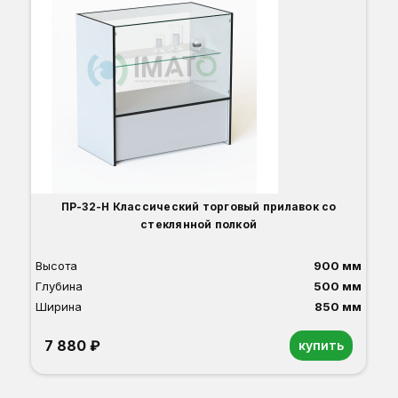
Вы
Гл
Ши
1
О
Б
С
С
В
Д
ПР-32-Н Классический торговый прилавок со
стеклянной полкой
Высота
900 мм
Глубина
500 мм
Ширина
850 мм
7 880 ₽
купить
Орех
Белый
Серый
Светлый бук
Венге
Дуб сонома