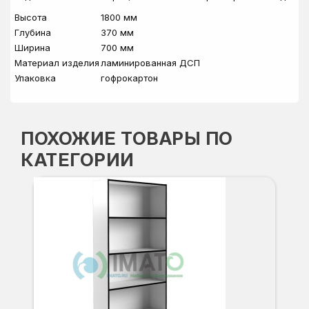
Высота
1800 мм
Глубина
370 мм
Ширина
700 мм
Материал изделия
ламинированная ДСП
Упаковка
гофрокартон
ПОХОЖИЕ ТОВАРЫ ПО
КАТЕГОРИИ
СТ
Вы
Гл
Ши
8
О
Б
С
С
В
Д