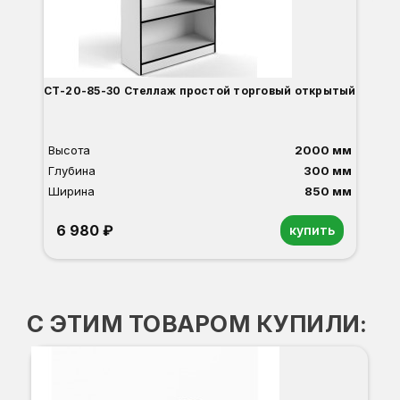
СТ-20-85-30 Стеллаж простой торговый открытый
Высота
2000 мм
Глубина
300 мм
Ширина
850 мм
6 980 ₽
купить
Орех
Белый
Серый
Светлый бук
Венге
Дуб сонома
С ЭТИМ ТОВАРОМ КУПИЛИ:
В-
-3