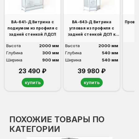
ВА-641-Д Витрина с
ВА-643-Д Витрина
Прово
подиумом из профиля с
угловая из профиля с
задней стенкой ЛДСП
задней стенкой ДСП к
ВА-640-Д,641-Д
Высота
2000 мм
Высота
2000 мм
Глубина
300 мм
Глубина
540 мм
Ширина
900 мм
Ширина
540 мм
23 490 ₽
39 980 ₽
купить
купить
ПОХОЖИЕ ТОВАРЫ ПО
КАТЕГОРИИ