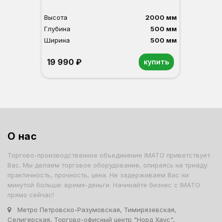
Высота
2000 мм
Вы
Глубина
500 мм
Гл
Ширина
500 мм
Ши
19 990 ₽
2
купить
Орех
Белый
Серый
Светлый бук
Венге
Дуб сонома
О
Б
С
С
В
Д
О нас
Торгово-производственное объединение IMATO приветствует
Вас. Мы делаем торговое оборудование, опираясь на триаду:
практичность, прочность, цена. Не задерживаем Вас ни
минутой больше: время-деньги. Начинайте бизнес с IMATO
прямо сейчас!
Метро Петровско-Разумовская, Тимирязевская,
Селигерская, Торгово-офисный центр "Норд Хаус",