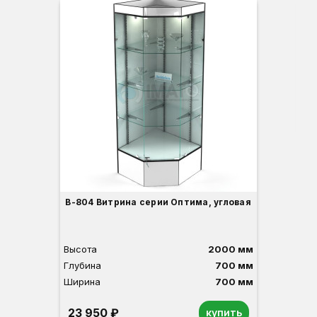
Вы
Гл
Ши
3
В-804 Витрина серии Оптима, угловая
Высота
2000 мм
Глубина
700 мм
Ширина
700 мм
23 950 ₽
купить