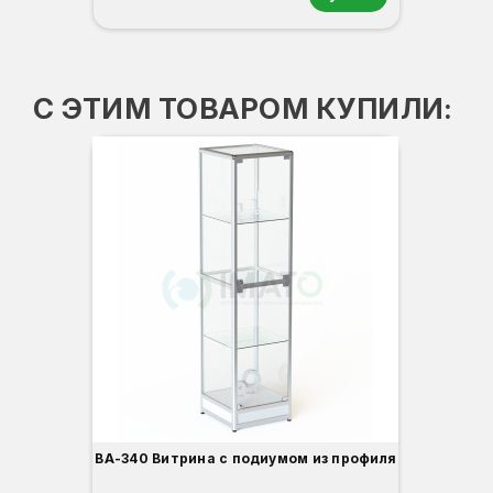
Орех
Белый
Серый
Светлый бук
Венге
С ЭТИМ ТОВАРОМ КУПИЛИ:
ВА-340 Витрина с подиумом из профиля
В