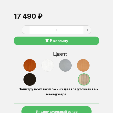
17 490 ₽
remove
add
shopping_cart
В корзину
Цвет:
Палитру всех возможных цветов уточняйте к
менеджера.
Индивидуальный заказ