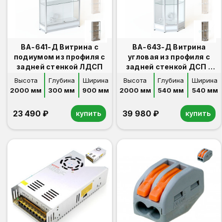
ВА-641-Д Витрина с
ВА-643-Д Витрина
подиумом из профиля с
угловая из профиля с
задней стенкой ЛДСП
задней стенкой ДСП к
ВА-640-Д,641-Д
Высота
Глубина
Ширина
Высота
Глубина
Ширина
2000 мм
300 мм
900 мм
2000 мм
540 мм
540 мм
23 490 ₽
39 980 ₽
купить
купить