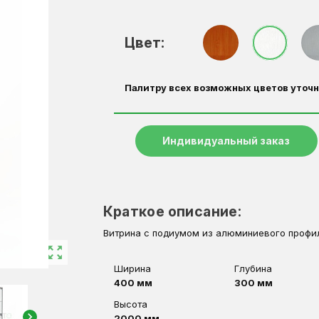
Цвет:
Палитру всех возможных цветов уточн
Индивидуальный заказ
Краткое описание:
Витрина с подиумом из алюминиевого профил
zoom_out_map
Ширина
Глубина
400 мм
300 мм
Высота
chevron_right
2000 мм