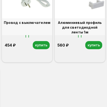
Провод с выключателем
Алюминиевый профиль
для светодиодной
ленты 1м
454 ₽
560 ₽
купить
купить