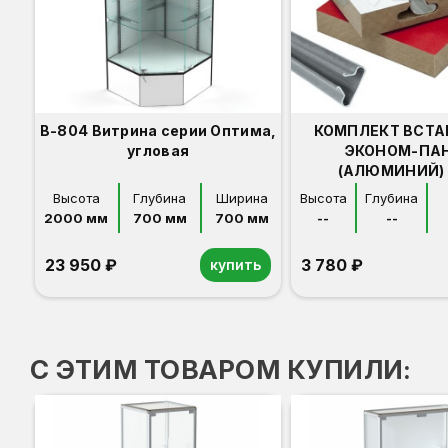
В-804 Витрина серии Оптима,
КОМПЛЕКТ ВСТА
угловая
ЭКОНОМ-ПА
(АЛЮМИНИЙ) 
Высота
Глубина
Ширина
Высота
Глубина
2000 мм
700 мм
700 мм
--
--
23 950 ₽
3 780 ₽
купить
Орех
Белый
Серый
Светлый бук
Венге
С ЭТИМ ТОВАРОМ КУПИЛИ: