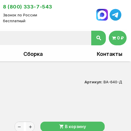
8 (800) 333-7-543
Звонок по России
бесплатный
search
0 ₽
Сборка
Контакты
Артикул:
ВА-640-Д
shopping_cart
В корзину
remove
add