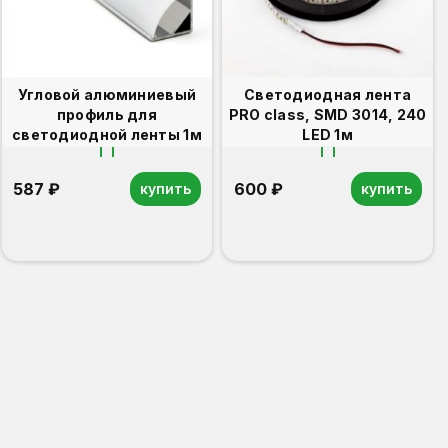
Угловой алюминиевый
Светодиодная лента
профиль для
PRO class, SMD 3014, 240
светодиодной ленты 1м
LED 1м
587 ₽
600 ₽
купить
купить