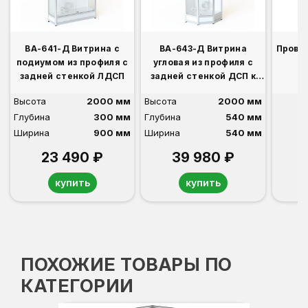
ВА-641-Д Витрина с
ВА-643-Д Витрина
Прово
подиумом из профиля с
угловая из профиля с
задней стенкой ЛДСП
задней стенкой ДСП к
ВА-640-Д,641-Д
Высота
2000 мм
Высота
2000 мм
Глубина
300 мм
Глубина
540 мм
Ширина
900 мм
Ширина
540 мм
23 490 ₽
39 980 ₽
купить
купить
ПОХОЖИЕ ТОВАРЫ ПО
КАТЕГОРИИ