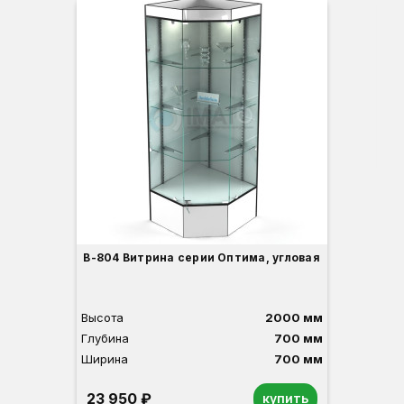
Вы
Гл
Ши
3
В-804 Витрина серии Оптима, угловая
Высота
2000 мм
Глубина
700 мм
Ширина
700 мм
23 950 ₽
купить