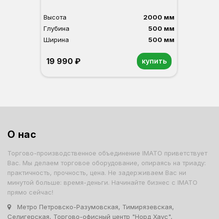
Высота
2000 мм
Вы
Глубина
500 мм
Гл
Ширина
500 мм
Ши
19 990 ₽
2
купить
Орех
Белый
Серый
Светлый бук
Венге
Дуб сонома
О
Б
С
С
В
Д
О нас
Торгово-производственное объединение IMATO приветствует
Вас. Мы делаем торговое оборудование, опираясь на триаду:
практичность, прочность, цена. Не задерживаем Вас ни
минутой больше: время-деньги. Начинайте бизнес с IMATO
прямо сейчас!
Метро Петровско-Разумовская, Тимирязевская,
Селигерская, Торгово-офисный центр "Норд Хаус",