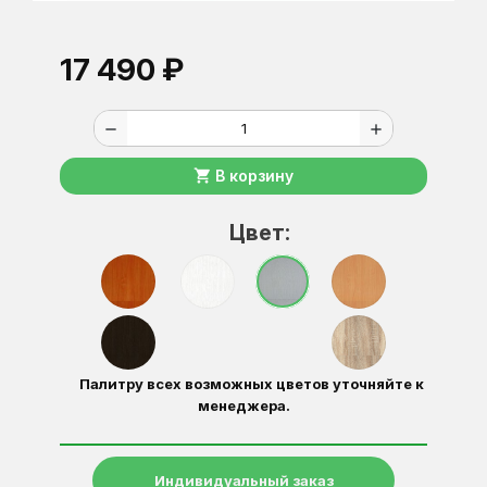
17 490 ₽
remove
add
shopping_cart
В корзину
Цвет:
Палитру всех возможных цветов уточняйте к
менеджера.
Индивидуальный заказ