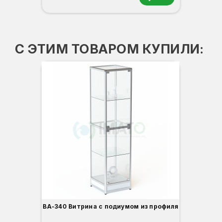
Орех
Белый
Серый
Светлый бук
Венге
С ЭТИМ ТОВАРОМ КУПИЛИ:
ВА-340 Витрина с подиумом из профиля
В