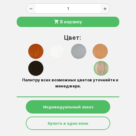
remove
add
shopping_cart
В корзину
Цвет:
Палитру всех возможных цветов уточняйте к
менеджера.
Индивидуальный заказ
Купить в один клик