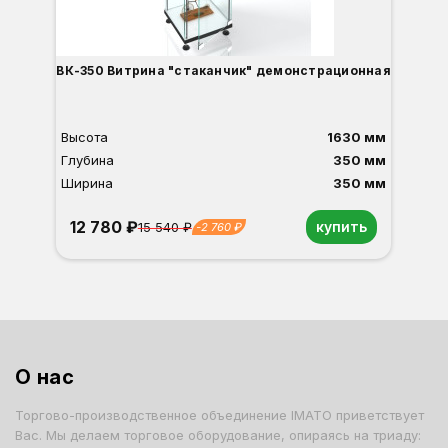
ВК-350 Витрина "стаканчик" демонстрационная
Высота
1630 мм
Глубина
350 мм
Ширина
350 мм
12 780 ₽
купить
15 540 ₽
-2 760 ₽
Орех
Белый
Серый
Светлый бук
Венге
Дуб сонома
О нас
Торгово-производственное объединение IMATO приветствует
Вас. Мы делаем торговое оборудование, опираясь на триаду: