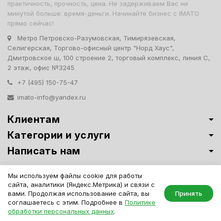
практичность, прочность, цена. Не задерживаем Вас ни
минутой больше: время-деньги. Начинайте бизнес с IMATO
прямо сейчас!
Метро Петровско-Разумовская, Тимирязевская,
Селигерская, Торгово-офисный центр "Норд Хаус",
Дмитровское ш, 100 строение 2, торговый комплекс, линия С,
2 этаж, офис №3245
+7 (495) 150-75-47
imato-info@yandex.ru
Клиентам
Категории и услуги
Написать нам
Витрины премиум-класса ИМАТО
·
Политика обработки персональных
Мы используем файлы cookie для работы
данных
сайта, аналитики (Яндекс.Метрика) и связи с
IMATO. Интернет Магазин Торговой И Офисной Мебели. ООО "ИМАТО",
вами. Продолжая использование сайта, вы
Принять
ИНН 7717506114 КПП 771701001, ОГРН 1047796163799
соглашаетесь с этим. Подробнее в
Политике
обработки персональных данных
.