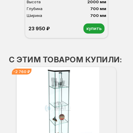
Высота
2000 мм
Глубина
700 мм
Ширина
700 мм
23 950 ₽
купить
Орех
Белый
Серый
Светлый бук
Венге
С ЭТИМ ТОВАРОМ КУПИЛИ:
-2 760 ₽
Вы
Гл
Ши
1
О
Б
С
С
В
Д