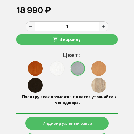
18 990 ₽
remove
add
shopping_cart
В корзину
Цвет:
Палитру всех возможных цветов уточняйте к
менеджера.
Индивидуальный заказ