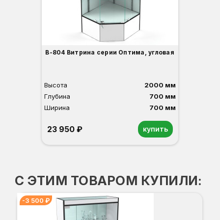
В-804 Витрина серии Оптима, угловая
Высота
2000 мм
Глубина
700 мм
Ширина
700 мм
23 950 ₽
купить
Орех
Белый
Серый
Светлый бук
Венге
С ЭТИМ ТОВАРОМ КУПИЛИ:
-3 500 ₽
В-
-3