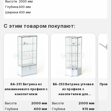
Высота
2000 мм
Глубина
400 мм
Ширина
400 мм
C этим товаром покупают:
ВА-251 Витрина из
ВА-253 Витрина угловая
Прово
алюминиевого профиля с
из профиля с
накопителем
накопителем для
ВА-250,251
Высота
2000 мм
Высота
2000 мм
Глубина
400 мм
Глубина
615 мм