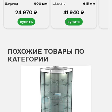
Ширина
900 мм
Ширина
615 мм
24 970 ₽
41 940 ₽
купить
купить
ПОХОЖИЕ ТОВАРЫ ПО
КАТЕГОРИИ
Вы
Гл
Ши
3