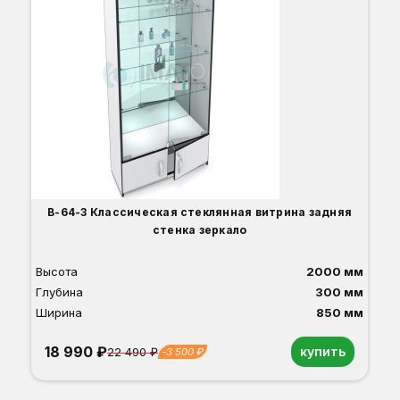
Вы
Гл
Ши
1
О
Б
С
С
В
Д
В-64-З Классическая стеклянная витрина задняя
стенка зеркало
Высота
2000 мм
Глубина
300 мм
Ширина
850 мм
18 990 ₽
купить
22 490 ₽
-3 500 ₽
Орех
Белый
Серый
Светлый бук
Венге
Дуб сонома