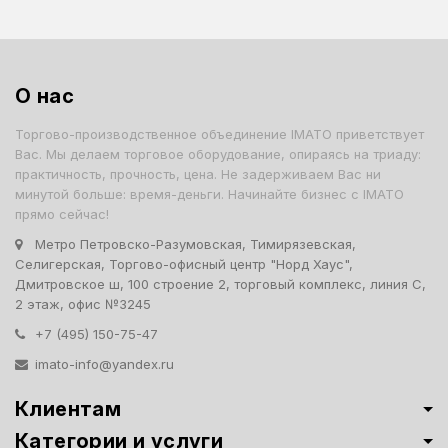
О нас
Торгово-производственное объединение IMATO приветствует
Вас. Мы делаем торговое оборудование, опираясь на триаду:
практичность, прочность, цена. Не задерживаем Вас ни
минутой больше: время-деньги. Начинайте бизнес с IMATO
прямо сейчас!
Метро Петровско-Разумовская, Тимирязевская,
Селигерская, Торгово-офисный центр "Норд Хаус",
Дмитровское ш, 100 строение 2, торговый комплекс, линия С,
2 этаж, офис №3245
+7 (495) 150-75-47
imato-info@yandex.ru
Клиентам
Категории и услуги