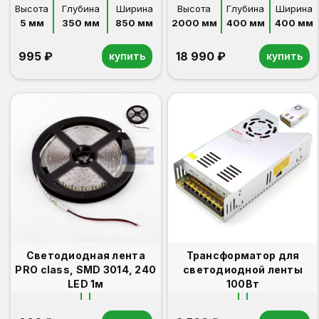
дополнительная
Высота
Глубина
Ширина
Высота
Глубина
Ширина
5 мм
350 мм
850 мм
2000 мм
400 мм
400 мм
995 ₽
18 990 ₽
купить
купить
Светодиодная лента
Трансформатор для
PRO class, SMD 3014, 240
светодиодной ленты
LED 1м
100Вт