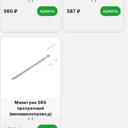
560 ₽
587 ₽
купить
купить
Минитрек SRS
прозрачный
(минишинопровод)