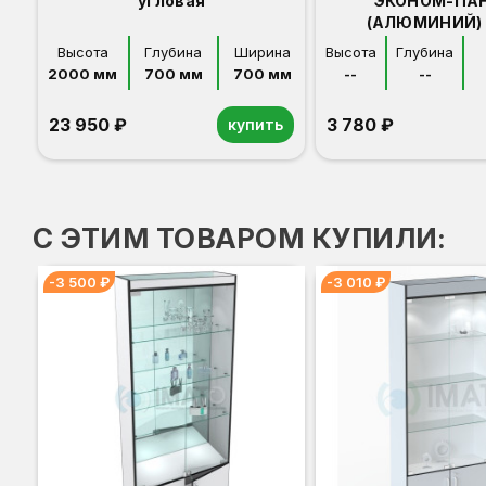
угловая
ЭКОНОМ-ПА
(АЛЮМИНИЙ) 
Высота
Глубина
Ширина
Высота
Глубина
2000 мм
700 мм
700 мм
--
--
23 950 ₽
3 780 ₽
купить
Орех
Белый
Серый
Светлый бук
Венге
С ЭТИМ ТОВАРОМ КУПИЛИ:
-3 500 ₽
-3 010 ₽