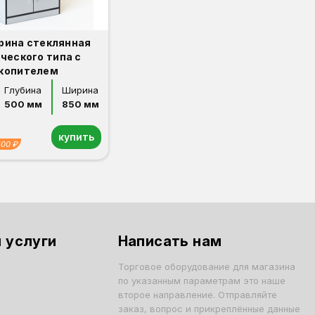
трина стеклянная
ческого типа с
копителем
Глубина
Ширина
500 мм
850 мм
купить
400 ₽
 услуги
Написать нам
Торговое оборудование для магазина
по указанным параметрам это наше
второе направление. Отправляйте
заказ, вопрос и прикреплённые данные