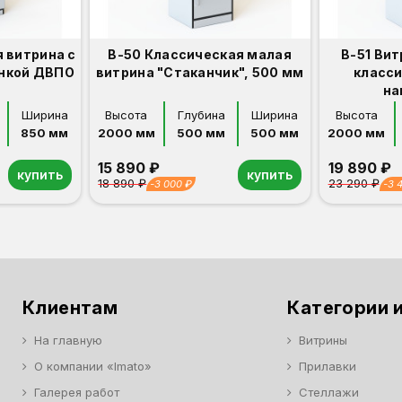
 витрина с
В-50 Классическая малая
В-51 Ви
енкой ДВПО
витрина "Стаканчик", 500 мм
класси
на
Ширина
Высота
Глубина
Ширина
Высота
850 мм
2000 мм
500 мм
500 мм
2000 мм
15 890 ₽
19 890 ₽
купить
купить
18 890 ₽
23 290 ₽
-3 000 ₽
-3 
Орех
Белый
Серый
Светлый бук
Венге
Орех
Белый
Серый
Светлый бук
Венге
Клиентам
Категории и
На главную
Витрины
О компании «Imato»
Прилавки
Галерея работ
Стеллажи