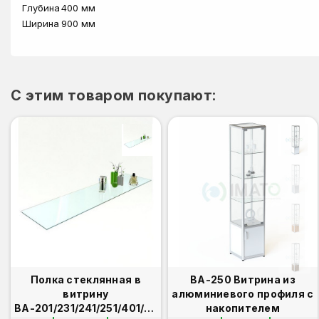
Глубина
400 мм
Ширина
900 мм
C этим товаром покупают:
Полка стеклянная в
ВА-250 Витрина из
витрину
алюминиевого профиля с
ВА-201/231/241/251/401/431
накопителем