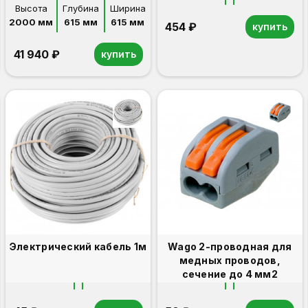
ВА-250,251
Высота
Глубина
Ширина
2000 мм
615 мм
615 мм
454 ₽
купить
41 940 ₽
купить
Электрический кабель 1м
Wago 2-проводная для
медных проводов,
сечение до 4 мм2