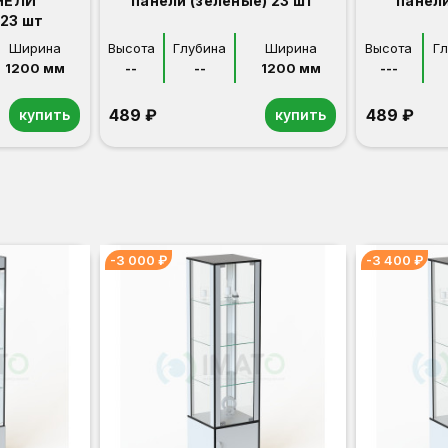
НЕЛИ
панели (зеленые) 23 шт
панели
23 шт
Ширина
Высота
Глубина
Ширина
Высота
Г
1200 мм
--
--
1200 мм
---
489 ₽
489 ₽
купить
купить
-3 000 ₽
-3 400 ₽