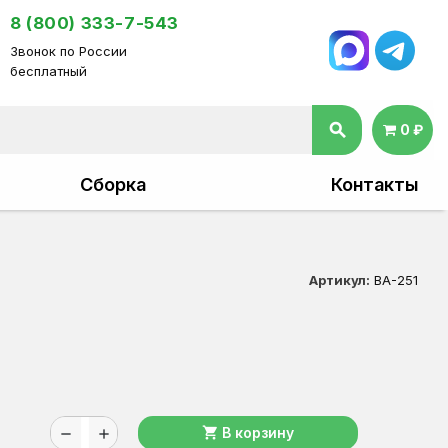
8 (800) 333-7-543
Звонок по России
бесплатный
search
0 ₽
Сборка
Контакты
Артикул:
ВА-251
shopping_cart
В корзину
remove
add