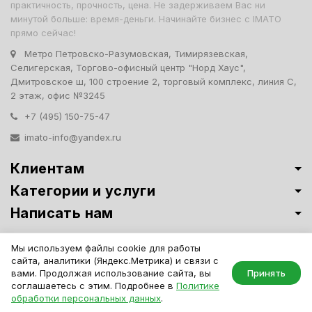
практичность, прочность, цена. Не задерживаем Вас ни
минутой больше: время-деньги. Начинайте бизнес с IMATO
прямо сейчас!
Метро Петровско-Разумовская, Тимирязевская,
Селигерская, Торгово-офисный центр "Норд Хаус",
Дмитровское ш, 100 строение 2, торговый комплекс, линия С,
2 этаж, офис №3245
+7 (495) 150-75-47
imato-info@yandex.ru
Клиентам
Категории и услуги
Написать нам
Витрины премиум-класса ИМАТО
·
Политика обработки персональных
Мы используем файлы cookie для работы
данных
сайта, аналитики (Яндекс.Метрика) и связи с
IMATO. Интернет Магазин Торговой И Офисной Мебели. ООО "ИМАТО",
вами. Продолжая использование сайта, вы
Принять
ИНН 7717506114 КПП 771701001, ОГРН 1047796163799
соглашаетесь с этим. Подробнее в
Политике
обработки персональных данных
.