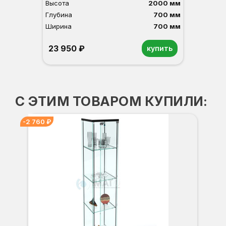
Высота
2000 мм
Глубина
700 мм
Ширина
700 мм
23 950 ₽
купить
Орех
Белый
Серый
Светлый бук
Венге
С ЭТИМ ТОВАРОМ КУПИЛИ:
-2 760 ₽
Вы
Гл
Ши
1
О
Б
С
С
В
Д