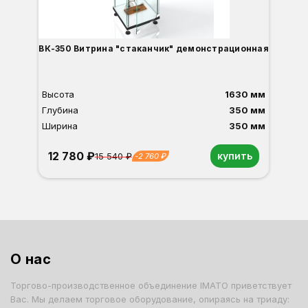
ВК-350 Витрина "стаканчик" демонстрационная
Высота
1630 мм
Глубина
350 мм
Ширина
350 мм
12 780 ₽
купить
15 540 ₽
-2 760 ₽
Орех
Белый
Серый
Светлый бук
Венге
Дуб сонома
О нас
Торгово-производственное объединение IMATO приветствует
Вас. Мы делаем торговое оборудование, опираясь на триаду: