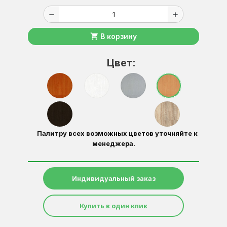
remove
add
shopping_cart
В корзину
Цвет:
Палитру всех возможных цветов уточняйте к
менеджера.
Индивидуальный заказ
Купить в один клик