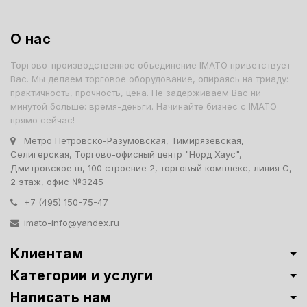
О нас
Торгово-производственное объединение IMATO приветствует
Вас. Мы делаем торговое оборудование, опираясь на триаду:
практичность, прочность, цена. Не задерживаем Вас ни
минутой больше: время-деньги. Начинайте бизнес с IMATO
прямо сейчас!
Метро Петровско-Разумовская, Тимирязевская,
Селигерская, Торгово-офисный центр "Норд Хаус",
Дмитровское ш, 100 строение 2, торговый комплекс, линия С,
2 этаж, офис №3245
+7 (495) 150-75-47
imato-info@yandex.ru
Клиентам
Категории и услуги
Написать нам