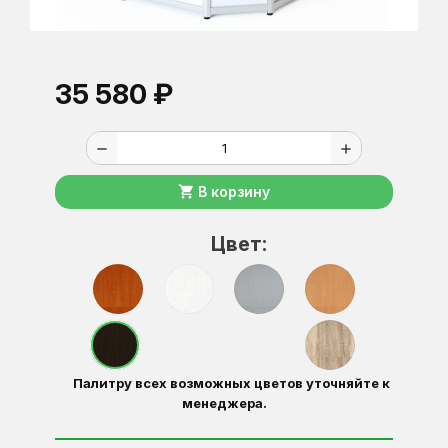
35 580 ₽
remove
add
shopping_cart
В корзину
Цвет:
Палитру всех возможных цветов уточняйте к
менеджера.