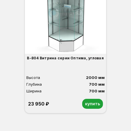
Гл
Ши
3
В-804 Витрина серии Оптима, угловая
Высота
2000 мм
Глубина
700 мм
Ширина
700 мм
23 950 ₽
купить
Орех
Белый
Серый
Светлый бук
Венге