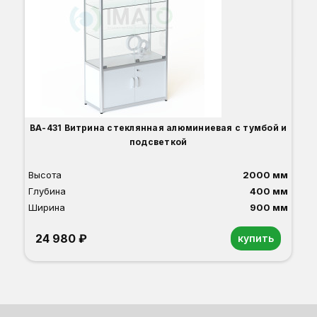
Ши
2
О
Б
С
С
В
Д
ВА-431 Витрина стеклянная алюминиевая с тумбой и
подсветкой
Высота
2000 мм
Глубина
400 мм
Ширина
900 мм
24 980 ₽
купить
Орех
Белый
Серый
Светлый бук
Венге
Дуб сонома