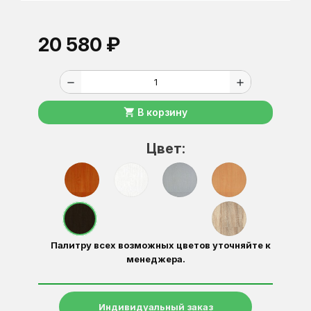
20 580 ₽
remove
add
shopping_cart
В корзину
Цвет:
Палитру всех возможных цветов уточняйте к
менеджера.
Индивидуальный заказ