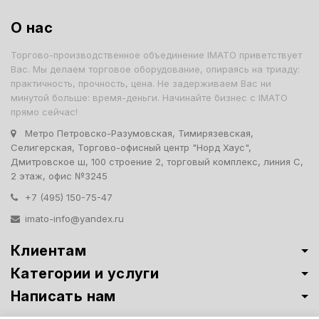
О нас
Торгово-производственное объединение IMATO приветствует
Вас. Мы делаем торговое оборудование, опираясь на триаду:
практичность, прочность, цена. Не задерживаем Вас ни
минутой больше: время-деньги. Начинайте бизнес с IMATO
прямо сейчас!
Метро Петровско-Разумовская, Тимирязевская,
Селигерская, Торгово-офисный центр "Норд Хаус",
Дмитровское ш, 100 строение 2, торговый комплекс, линия С,
2 этаж, офис №3245
+7 (495) 150-75-47
imato-info@yandex.ru
Клиентам
Категории и услуги
Написать нам