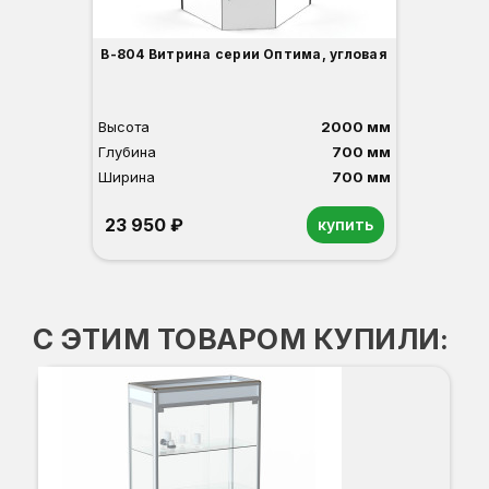
В-804 Витрина серии Оптима, угловая
Высота
2000 мм
Глубина
700 мм
Ширина
700 мм
23 950 ₽
купить
Орех
Белый
Серый
Светлый бук
Венге
С ЭТИМ ТОВАРОМ КУПИЛИ:
В
Вы
Гл