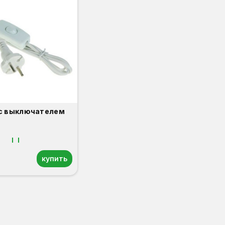
с выключателем
купить