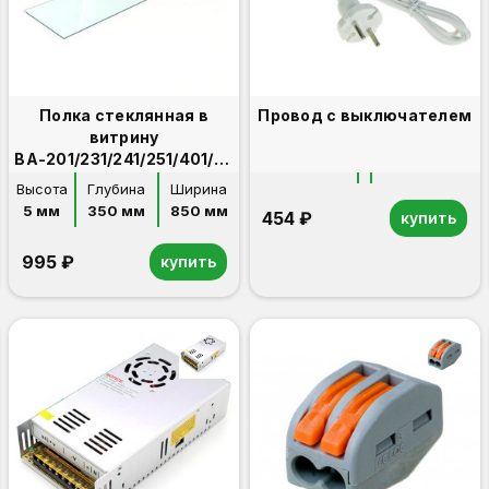
Полка стеклянная в
Провод с выключателем
витрину
ВА-201/231/241/251/401/431
дополнительная
Высота
Глубина
Ширина
5 мм
350 мм
850 мм
454 ₽
купить
995 ₽
купить