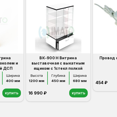
трина
ВК-900 Н Витрина
Провод 
околем и
выставочная с выкатным
ой ДСП
ящиком с 1стекл полкой
Ширина
Высота
Глубина
Ширина
400 мм
1200 мм
450 мм
680 мм
454 ₽
16 990 ₽
купить
купить
Орех
Белый
Серый
Светлый бук
Венге
Дуб сонома