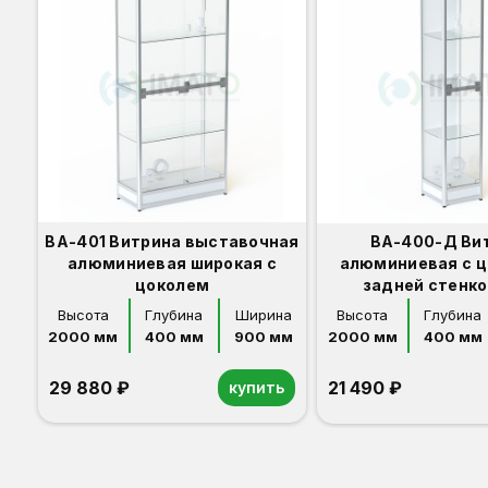
ВА-401 Витрина выставочная
ВА-400-Д Ви
алюминиевая широкая с
алюминиевая с ц
цоколем
задней стенк
Высота
Глубина
Ширина
Высота
Глубина
2000 мм
400 мм
900 мм
2000 мм
400 мм
29 880 ₽
21 490 ₽
купить
Орех
Белый
Серый
Светлый бук
Венге
Дуб сонома
Орех
Белый
Серый
Светлый бук
Венге
Дуб сонома