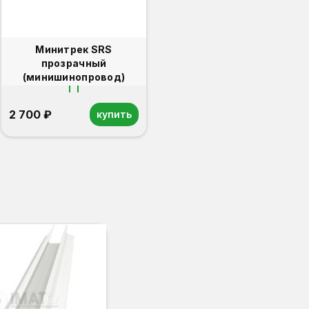
Минитрек SRS
прозрачный
(минишинопровод)
2 700 ₽
купить