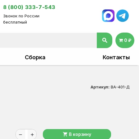
8 (800) 333-7-543
Звонок по России
бесплатный
search
0 ₽
Сборка
Контакты
Артикул:
ВА-401-Д
shopping_cart
В корзину
remove
add