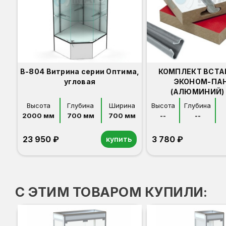
В-804 Витрина серии Оптима,
КОМПЛЕКТ ВСТА
угловая
ЭКОНОМ-ПА
(АЛЮМИНИЙ) 
Высота
Глубина
Ширина
Высота
Глубина
2000 мм
700 мм
700 мм
--
--
23 950 ₽
3 780 ₽
купить
Орех
Белый
Серый
Светлый бук
Венге
С ЭТИМ ТОВАРОМ КУПИЛИ: