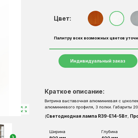
Цвет:
Палитру всех возможных цветов уточн
Индивидуальный заказ
Краткое описание:
Витрина выставочная алюминиевая с цоколем
алюминиевого профиля, 3 полки. Габариты 
zoom_out_map
Светодиодная лампа R39-E14-5Вт
Пр
(
,
Ширина
Глубина
chevron_right
900 мм
400 мм