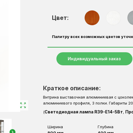
Цвет:
Палитру всех возможных цветов уточн
Индивидуальный заказ
Краткое описание:
Витрина выставочная алюминиевая с цоколем
алюминиевого профиля, 3 полки. Габариты 
zoom_out_map
Светодиодная лампа R39-E14-5Вт
Пр
(
,
Ширина
Глубина
chevron_right
900 мм
400 мм