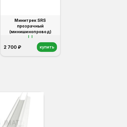
Минитрек SRS
прозрачный
(минишинопровод)
2 700 ₽
купить