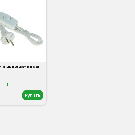
с выключателем
купить