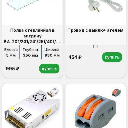
Полка стеклянная в
Провод с выключателем
витрину
ВА-201/231/241/251/401/431
дополнительная
Высота
Глубина
Ширина
5 мм
350 мм
850 мм
454 ₽
купить
995 ₽
купить