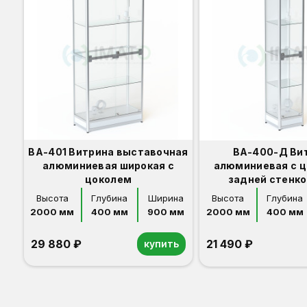
ВА-401 Витрина выставочная
ВА-400-Д Ви
алюминиевая широкая с
алюминиевая с ц
цоколем
задней стенк
Высота
Глубина
Ширина
Высота
Глубина
2000 мм
400 мм
900 мм
2000 мм
400 мм
29 880 ₽
21 490 ₽
купить
Орех
Белый
Серый
Светлый бук
Венге
Дуб сонома
Орех
Белый
Серый
Светлый бук
Венге
Дуб сонома