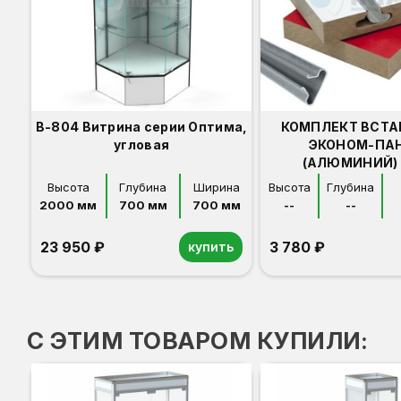
В-804 Витрина серии Оптима,
КОМПЛЕКТ ВСТА
угловая
ЭКОНОМ-ПА
(АЛЮМИНИЙ) 
Высота
Глубина
Ширина
Высота
Глубина
2000 мм
700 мм
700 мм
--
--
23 950 ₽
3 780 ₽
купить
Орех
Белый
Серый
Светлый бук
Венге
С ЭТИМ ТОВАРОМ КУПИЛИ: