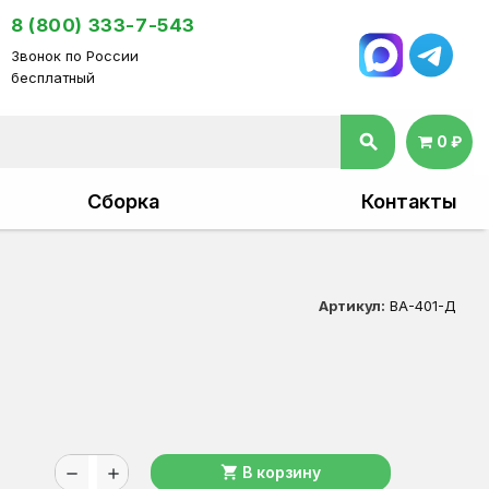
8 (800) 333-7-543
Звонок по России
бесплатный
search
0 ₽
Сборка
Контакты
Артикул:
ВА-401-Д
shopping_cart
В корзину
remove
add