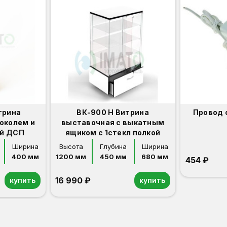
трина
ВК-900 Н Витрина
Провод 
околем и
выставочная с выкатным
ой ДСП
ящиком с 1стекл полкой
Ширина
Высота
Глубина
Ширина
400 мм
1200 мм
450 мм
680 мм
454 ₽
16 990 ₽
купить
купить
Орех
Белый
Серый
Светлый бук
Венге
Дуб сонома