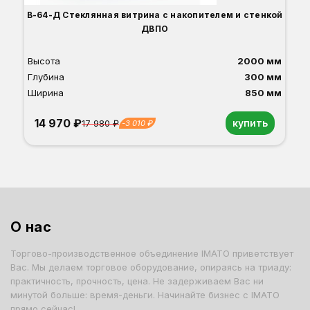
В-64-Д Стеклянная витрина с накопителем и стенкой
ДВПО
Высота
2000 мм
Глубина
300 мм
Ширина
850 мм
14 970 ₽
купить
17 980 ₽
-3 010 ₽
Орех
Белый
Серый
Светлый бук
Венге
Дуб сонома
О нас
Торгово-производственное объединение IMATO приветствует
Вас. Мы делаем торговое оборудование, опираясь на триаду:
практичность, прочность, цена. Не задерживаем Вас ни
минутой больше: время-деньги. Начинайте бизнес с IMATO
прямо сейчас!