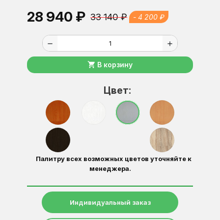
28 940 ₽
33 140 ₽
- 4 200 ₽
remove
add
shopping_cart
В корзину
Цвет:
Палитру всех возможных цветов уточняйте к
менеджера.
Индивидуальный заказ