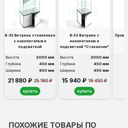
В-53 Витрина стеклянная
В-52 Витрина с
Прово
с накопителем и
накопителем и
подсветкой
подсветкой "Стаканчик"
Высота
2000 мм
Высота
2000 мм
Глубина
450 мм
Глубина
450 мм
Ширина
850 мм
Ширина
450 мм
21 880 ₽
15 940 ₽
25 180 ₽
19 450 ₽
купить
купить
ПОХОЖИЕ ТОВАРЫ ПО