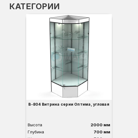
КАТЕГОРИИ
-3
Вы
Гл
Ши
1
О
Б
С
С
В
Д
В-804 Витрина серии Оптима, угловая
Высота
2000 мм
Глубина
700 мм