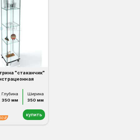
трина "стаканчик"
нстрационная
Глубина
Ширина
350 мм
350 мм
купить
60 ₽