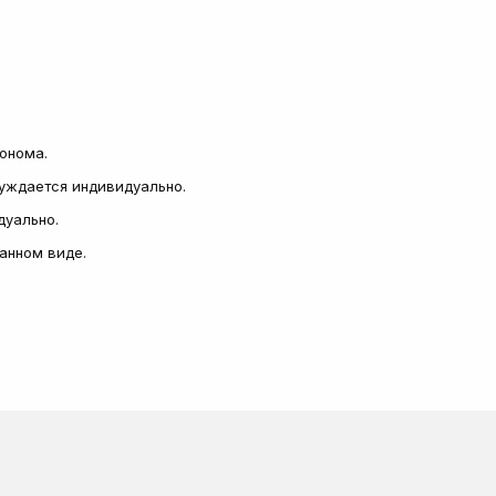
сонома.
суждается индивидуально.
дуально.
ранном виде.