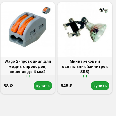
Wago 2-проводная для
Минитрековый
медных проводов,
светильник (минитрек
сечение до 4 мм2
SRS)
58 ₽
545 ₽
купить
купить