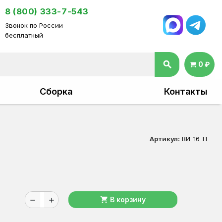
8 (800) 333-7-543
Звонок по России
бесплатный
search
0 ₽
Сборка
Контакты
Артикул:
ВИ-16-П
shopping_cart
В корзину
remove
add