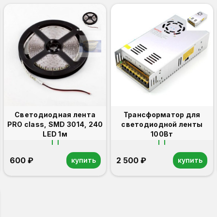
Светодиодная лента
Трансформатор для
PRO class, SMD 3014, 240
светодиодной ленты
LED 1м
100Вт
600 ₽
2 500 ₽
купить
купить