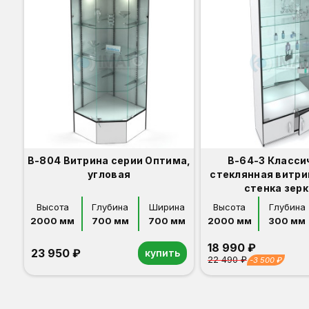
В-804 Витрина серии Оптима,
В-64-З Класси
угловая
стеклянная витри
стенка зер
Высота
Глубина
Ширина
Высота
Глубина
2000 мм
700 мм
700 мм
2000 мм
300 мм
18 990 ₽
23 950 ₽
купить
22 490 ₽
-3 500 ₽
Орех
Белый
Серый
Светлый бук
Венге
Орех
Белый
Серый
Светлый бук
Венге
Дуб сонома