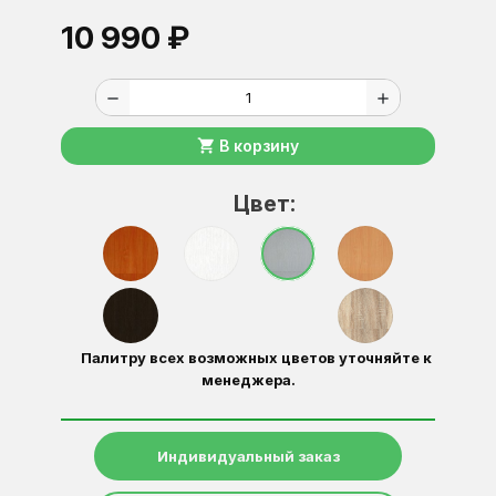
10 990 ₽
remove
add
shopping_cart
В корзину
Цвет:
Палитру всех возможных цветов уточняйте к
менеджера.
Индивидуальный заказ