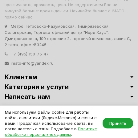
практичность, прочность, цена. Не задерживаем Вас ни
минутой больше: время-деньги. Начинайте бизнес с IMATO
прямо сейчас!
Метро Петровско-Разумовская, Тимирязевская,
Селигерская, Торгово-офисный центр "Норд Хаус",
Дмитровское ш, 100 строение 2, торговый комплекс, линия С,
2 этаж, офис №3245
+7 (495) 150-75-47
imato-info@yandex.ru
Клиентам
Категории и услуги
Написать нам
Витрины премиум-класса ИМАТО
·
Политика обработки персональных
Мы используем файлы cookie для работы
данных
сайта, аналитики (Яндекс.Метрика) и связи с
IMATO. Интернет Магазин Торговой И Офисной Мебели. ООО "ИМАТО",
вами. Продолжая использование сайта, вы
Принять
ИНН 7717506114 КПП 771701001, ОГРН 1047796163799
соглашаетесь с этим. Подробнее в
Политике
обработки персональных данных
.