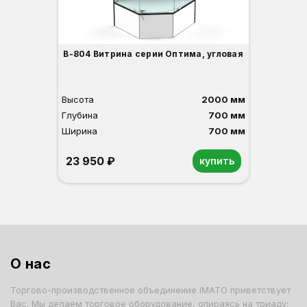
В-804 Витрина серии Оптима, угловая
Высота
2000 мм
Глубина
700 мм
Ширина
700 мм
23 950 ₽
купить
Орех
Белый
Серый
Светлый бук
Венге
О нас
Торгово-производственное объединение IMATO приветствует
Вас. Мы делаем торговое оборудование, опираясь на триаду: