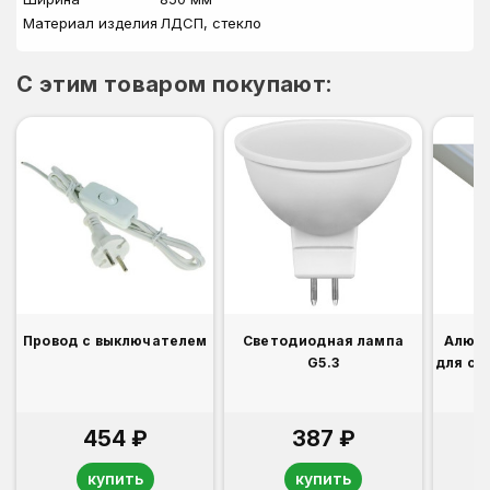
Материал изделия
ЛДСП, стекло
C этим товаром покупают:
Провод с выключателем
Светодиодная лампа
Алюм
G5.3
для св
454 ₽
387 ₽
купить
купить