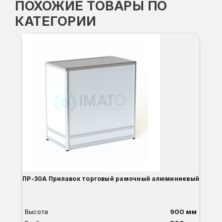
ПОХОЖИЕ ТОВАРЫ ПО
КАТЕГОРИИ
ПР
Вы
Гл
Ши
1
О
Б
С
С
В
ПР-30А Прилавок торговый рамочный алюминиевый
Высота
900 мм