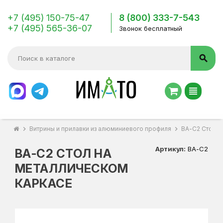
+7 (495) 150-75-47
8 (800) 333-7-543
+7 (495) 565-36-07
Звонок бесплатный
search
view_headline
chevron_right
Витрины и прилавки из алюминиевого профиля
chevron_right
ВА-С2 Стол н
Артикул:
ВА-С2
ВА-С2 СТОЛ НА
МЕТАЛЛИЧЕСКОМ
КАРКАСЕ