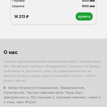
Глубина
500 мм
Ширина
900 мм
14 213 ₽
купить
Орех
Белый
Серый
Светлый бук
Венге
О нас
Торгово-производственное объединение IMATO приветствует
Вас. Мы делаем торговое оборудование, опираясь на триаду:
практичность, прочность, цена. Не задерживаем Вас ни
минутой больше: время-деньги. Начинайте бизнес с IMATO
прямо сейчас!
Метро Петровско-Разумовская, Тимирязевская,
Селигерская, Торгово-офисный центр "Норд Хаус",
Дмитровское ш, 100 строение 2, торговый комплекс, линия С,
2 этаж, офис №3245