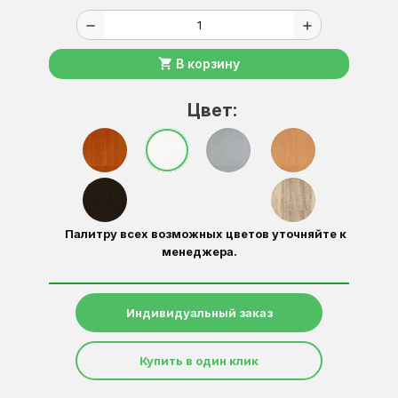
remove
add
shopping_cart
В корзину
Цвет:
Палитру всех возможных цветов уточняйте к
менеджера.
Индивидуальный заказ
Купить в один клик