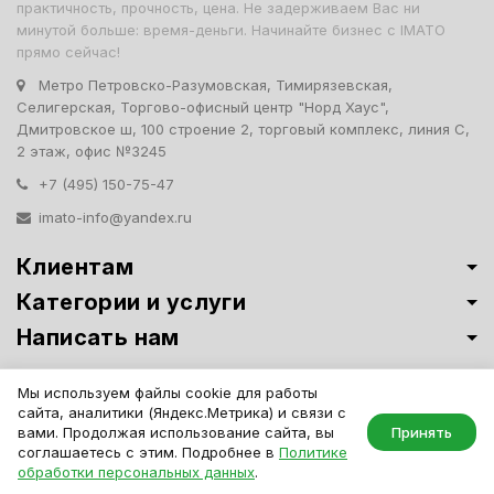
практичность, прочность, цена. Не задерживаем Вас ни
минутой больше: время-деньги. Начинайте бизнес с IMATO
прямо сейчас!
Метро Петровско-Разумовская, Тимирязевская,
Селигерская, Торгово-офисный центр "Норд Хаус",
Дмитровское ш, 100 строение 2, торговый комплекс, линия С,
2 этаж, офис №3245
+7 (495) 150-75-47
imato-info@yandex.ru
Клиентам
Категории и услуги
Написать нам
Витрины премиум-класса ИМАТО
·
Политика обработки персональных
Мы используем файлы cookie для работы
данных
сайта, аналитики (Яндекс.Метрика) и связи с
IMATO. Интернет Магазин Торговой И Офисной Мебели. ООО "ИМАТО",
вами. Продолжая использование сайта, вы
Принять
ИНН 7717506114 КПП 771701001, ОГРН 1047796163799
соглашаетесь с этим. Подробнее в
Политике
обработки персональных данных
.