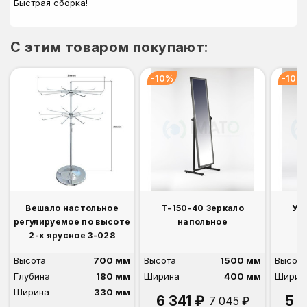
Быстрая сборка!
C этим товаром покупают:
-10%
-10%
Вешало настольное
Т-150-40 Зеркало
У-
регулируемое по высоте
напольное
2-х ярусное 3-028
Высота
700 мм
Высота
1500 мм
Высота
Глубина
180 мм
Ширина
400 мм
Ширин
Ширина
330 мм
6 341 ₽
5 
7 045 ₽