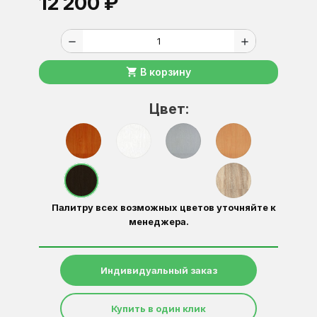
12 200 ₽
remove
add
shopping_cart
В корзину
Цвет:
Палитру всех возможных цветов уточняйте к
менеджера.
Индивидуальный заказ
Купить в один клик