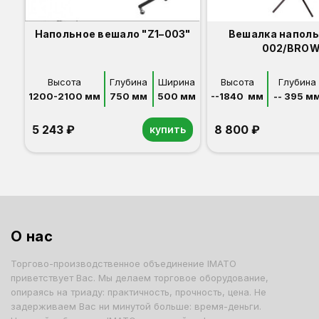
Напольное вешало "Z1–003"
Вешалка наполь
002/BRO
Высота
Глубина
Ширина
Высота
Глубина
1200-2100 мм
750 мм
500 мм
--1840  мм
-- 395 м
5 243 ₽
8 800 ₽
купить
О нас
Торгово-производственное объединение IMATO
приветствует Вас. Мы делаем торговое оборудование,
опираясь на триаду: практичность, прочность, цена. Не
задерживаем Вас ни минутой больше: время-деньги.