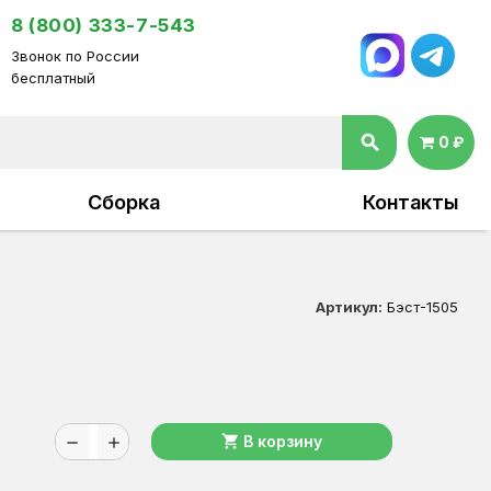
8 (800) 333-7-543
Звонок по России
бесплатный
search
0 ₽
Сборка
Контакты
Артикул:
Бэст-1505
shopping_cart
В корзину
remove
add