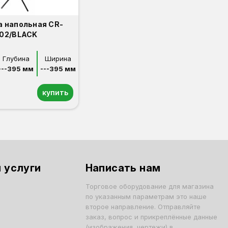
 напольная CR-
02/BLACK
Глубина
Ширина
---395 мм
---395 мм
купить
 услуги
Написать нам
Торговое оборудование для магазина
по указанным параметрам это наше
второе направление. Отправляйте
заказ, вопрос и прикреплённые данные
(изображения, чертежи) в