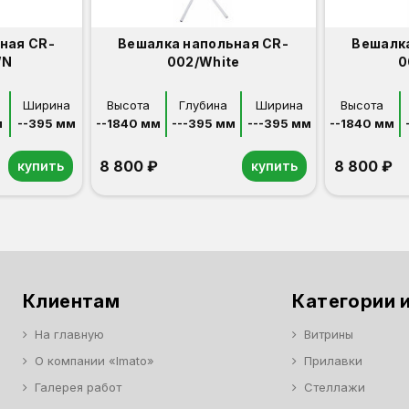
ная CR-
Вешалка напольная CR-
Вешалка
WN
002/White
0
Ширина
Высота
Глубина
Ширина
Высота
м
--395 мм
--1840 мм
---395 мм
---395 мм
--1840 мм
8 800 ₽
8 800 ₽
купить
купить
Клиентам
Категории и
На главную
Витрины
О компании «Imato»
Прилавки
Галерея работ
Стеллажи