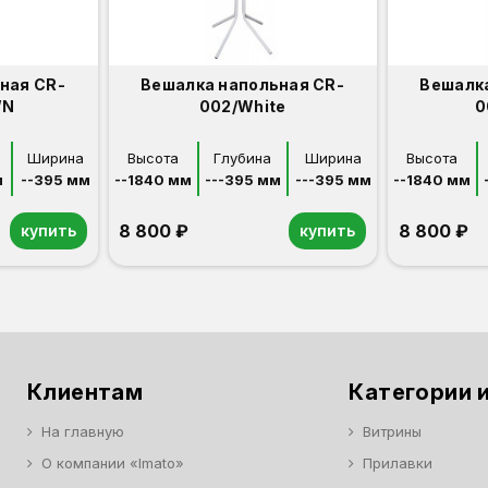
ная CR-
Вешалка напольная CR-
Вешалка
WN
002/White
0
Ширина
Высота
Глубина
Ширина
Высота
м
--395 мм
--1840 мм
---395 мм
---395 мм
--1840 мм
8 800 ₽
8 800 ₽
купить
купить
Клиентам
Категории и
На главную
Витрины
О компании «Imato»
Прилавки