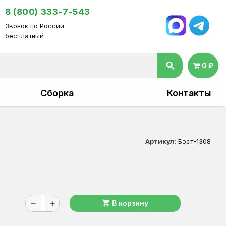
8 (800) 333-7-543
Звонок по России
бесплатный
search
0 ₽
Сборка
Контакты
Артикул:
Бэст-1308
shopping_cart
В корзину
remove
add