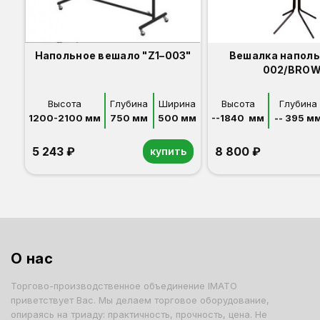
Напольное вешало "Z1–003"
Вешалка наполь
002/BRO
Высота
Глубина
Ширина
Высота
Глубина
1200-2100 мм
750 мм
500 мм
--1840  мм
-- 395 м
5 243 ₽
8 800 ₽
купить
О нас
Торгово-производственное объединение IMATO
приветствует Вас. Мы делаем торговое оборудование,
опираясь на триаду: практичность, прочность, цена. Не