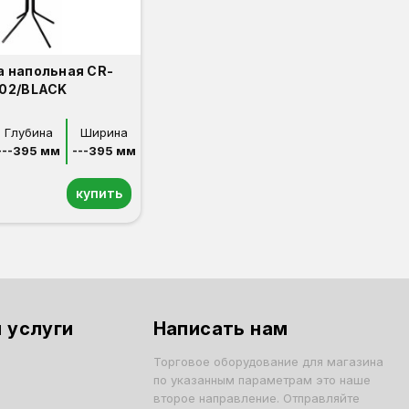
 напольная CR-
02/BLACK
Глубина
Ширина
---395 мм
---395 мм
купить
 услуги
Написать нам
Торговое оборудование для магазина
по указанным параметрам это наше
второе направление. Отправляйте